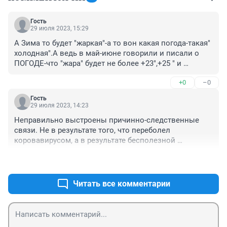
Гость
29 июля 2023, 15:29
А Зима то будет "жаркая"-а то вон какая погода-такая" 
холодная".А ведь в май-июне говорили и писали о 
ПОГОДЕ-что "жара" будет не более +23",+25 " и 
включительно Сентябрь 2023 год.Ну а пожилые 
+0
–0
жители тоже уже по старосте лет начали спутаться о 
ПОГОДЕ,об❤️❤️💩💩💩😳😳😳😳 УФЕ-Башкирии.
Гость
29 июля 2023, 14:23
Неправильно выстроены причинно-следственные 
связи. Не в результате того, что переболел 
коровавирусом, а в результате бесполезной 
вакцинации и последующего заболевания 
+0
–0
коровавирусом. Интересно, проверяли диабетчиков, 
кто был вакцинирован шмурдяком, а кто нет.
Читать все комментарии