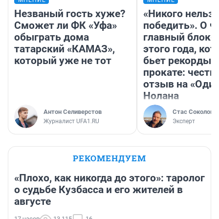
Незваный гость хуже?
«Никого нельз
Сможет ли ФК «Уфа»
победить». О ч
обыграть дома
главный блокб
татарский «КАМАЗ»,
этого года, ко
который уже не тот
бьет рекорды 
прокате: честн
отзыв на «Оди
Нолана
Антон Селиверстов
Стас Соколов
Журналист UFA1.RU
Эксперт
РЕКОМЕНДУЕМ
«Плохо, как никогда до этого»: таролог
о судьбе Кузбасса и его жителей в
августе
17 часов
13 115
16