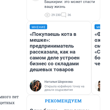
Башкирии: это может спасти
вашу жизнь
29 230
36
МНЕНИЕ
МНЕНИ
«Покупаешь кота в
«Фина
мешке»:
ожида
предприниматель
смотр
рассказала, как на
«Стар
самом деле устроен
больш
бизнес со складами
честн
дешевых товаров
Наталья Шорохова
Открыла кофейную точку на
деньги соцразвития
много лет
РЕКОМЕНДУЕМ
тщетных