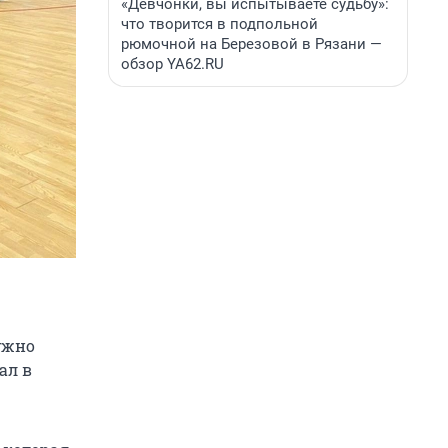
«Девчонки, вы испытываете судьбу»:
что творится в подпольной
рюмочной на Березовой в Рязани —
обзор YA62.RU
ужно
ал в