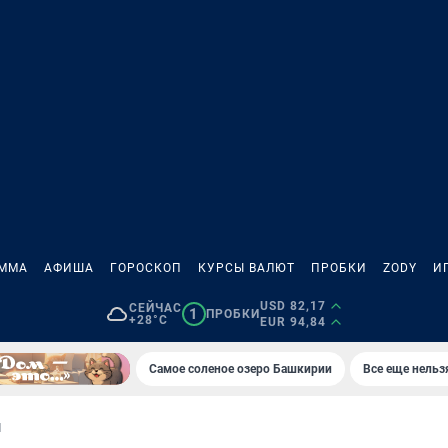
АММА
АФИША
ГОРОСКОП
КУРСЫ ВАЛЮТ
ПРОБКИ
ZODY
И
USD 82,17
СЕЙЧАС
1
ПРОБКИ
+28°C
EUR 94,84
Самое соленое озеро Башкирии
Все еще нельз
И