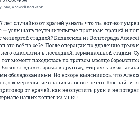
что скоро умрет
унова, Алексей Копылов
47 лет случайно от врачей узнать, что ты вот-вот умре
то — услышать неутешительные прогнозы врачей и пон
с четвертой стадией? Бизнесмен из Волгограда Алексе
л это всё на себе. После операции по удалению грыж
 него онкология в последней, терминальной стадии. С
а тот момент находилась на третьем месяце беременно
егал от одного врача к другому, стараясь не затягива
и обследованиями. Но вскоре выяснилось, что Алекс
в, а «смертельные анализы» вовсе не его. Как найти в 
риговор от врачей, как не опустить руки и не потеря
ериале наших коллег из V1.RU.