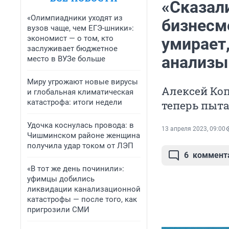
«Сказали
«Олимпиадники уходят из
бизнесм
вузов чаще, чем ЕГЭ-шники»:
экономист — о том, кто
умирает,
заслуживает бюджетное
анализы
место в ВУЗе больше
Миру угрожают новые вирусы
Алексей Коп
и глобальная климатическая
катастрофа: итоги недели
теперь пыта
Удочка коснулась провода: в
13 апреля 2023, 09:00
Чишминском районе женщина
получила удар током от ЛЭП
6
коммент
«В тот же день починили»:
уфимцы добились
ликвидации канализационной
катастрофы — после того, как
пригрозили СМИ