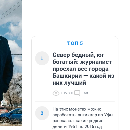
ТОП 5
Север бедный, юг
1
богатый: журналист
проехал все города
Башкирии — какой из
них лучший
105 801
168
На этих монетах можно
2
заработать: антиквар из Уфы
рассказал, какие редкие
деньги 1961 по 2016 год