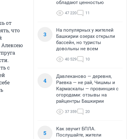
обладают ценностью
47 220
11
шь от
ять, что
На популярных у жителей
3
Башкирии озерах открыли
й
бассейн, но туристы
и Алексею
довольны не всем
упруга
40 529
10
сти.
ть с
ей
Давлеканово — деревня,
4
себе
Раевка — не рай, Чишмы и
Кармаскалы — провинция с
ть
огородами: отзывы на
райцентры Башкирии
37 359
20
Как звучит БПЛА.
5
Послушайте, жители