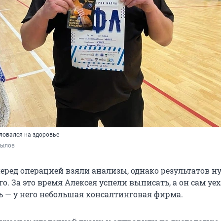
аловался на здоровье
пылов
перед операцией взяли анализы, однако результатов н
о. За это время Алексея успели выписать, а он сам уех
ь — у него небольшая консалтинговая фирма.