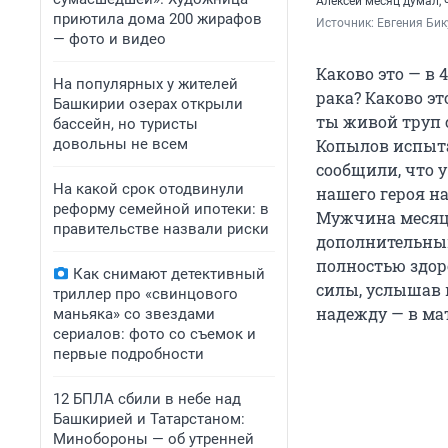
Алексей месяц думал, 
приютила дома 200 жирафов
Источник: 
Евгения Бик
— фото и видео
Каково это — в 
На популярных у жителей
рака? Каково э
Башкирии озерах открыли
ты живой труп 
бассейн, но туристы
довольны не всем
Копылов испыта
сообщили, что у
На какой срок отодвинули
нашего героя н
реформу семейной ипотеки: в
Мужчина месяц б
правительстве назвали риски
дополнительным
полностью здоро
Как снимают детективный
силы, услышав п
триллер про «свинцового
надежду — в мат
маньяка» со звездами
сериалов: фото со съемок и
первые подробности
12 БПЛА сбили в небе над
Башкирией и Татарстаном:
Минобороны — об утренней