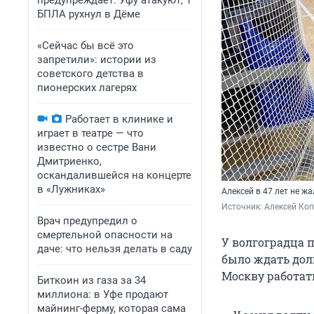
предупреждает: Уфу атакуют, 1
БПЛА рухнул в Дёме
«Сейчас бы всё это
запретили»: истории из
советского детства в
пионерских лагерях
Работает в клинике и
играет в театре — что
известно о сестре Вани
Дмитриенко,
оскандалившейся на концерте
в «Лужниках»
Алексей в 47 лет не ж
Источник: 
Алексей Ко
Врач предупредил о
смертельной опасности на
У волгоградца 
даче: что нельзя делать в саду
было ждать долг
Москву работат
Биткоин из газа за 34
миллиона: в Уфе продают
майнинг-ферму, которая сама