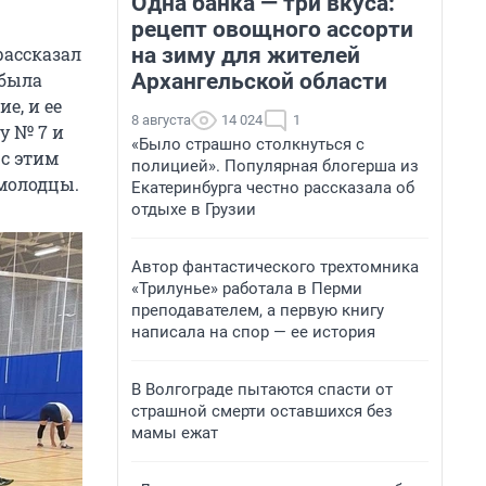
Одна банка — три вкуса:
рецепт овощного ассорти
на зиму для жителей
рассказал
Архангельской области
 была
е, и ее
8 августа
14 024
1
у № 7 и
«Было страшно столкнуться с
 с этим
полицией». Популярная блогерша из
молодцы.
Екатеринбурга честно рассказала об
отдыхе в Грузии
Автор фантастического трехтомника
«Трилунье» работала в Перми
преподавателем, а первую книгу
написала на спор — ее история
В Волгограде пытаются спасти от
страшной смерти оставшихся без
мамы ежат