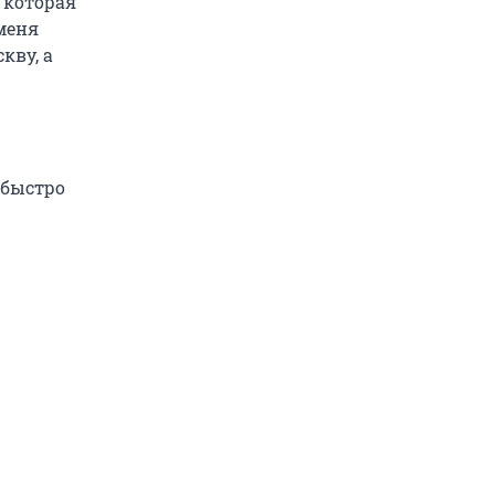
 которая
 меня
кву, а
 быстро