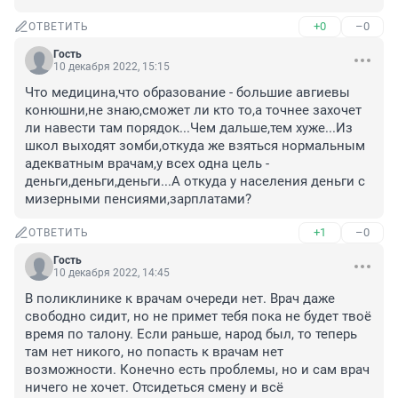
+0
–0
ОТВЕТИТЬ
Гость
10 декабря 2022, 15:15
Что медицина,что образование - большие авгиевы 
конюшни,не знаю,сможет ли кто то,а точнее захочет 
ли навести там порядок...Чем дальше,тем хуже...Из 
школ выходят зомби,откуда же взяться нормальным 
адекватным врачам,у всех одна цель - 
деньги,деньги,деньги...А откуда у населения деньги с 
мизерными пенсиями,зарплатами?
+1
–0
ОТВЕТИТЬ
Гость
10 декабря 2022, 14:45
В поликлинике к врачам очереди нет. Врач даже 
свободно сидит, но не примет тебя пока не будет твоё 
время по талону. Если раньше, народ был, то теперь 
там нет никого, но попасть к врачам нет 
возможности. Конечно есть проблемы, но и сам врач 
ничего не хочет. Отсидеться смену и всё