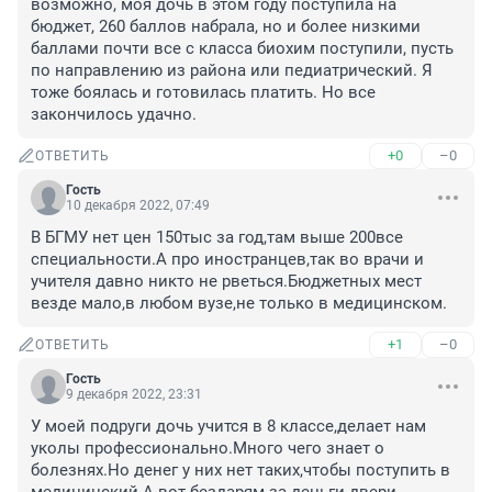
возможно, моя дочь в этом году поступила на 
бюджет, 260 баллов набрала, но и более низкими 
баллами почти все с класса биохим поступили, пусть 
по направлению из района или педиатрический. Я 
тоже боялась и готовилась платить. Но все 
закончилось удачно.
+0
–0
ОТВЕТИТЬ
Гость
10 декабря 2022, 07:49
В БГМУ нет цен 150тыс за год,там выше 200все 
специальности.А про иностранцев,так во врачи и 
учителя давно никто не рветься.Бюджетных мест 
везде мало,в любом вузе,не только в медицинском.
+1
–0
ОТВЕТИТЬ
Гость
9 декабря 2022, 23:31
У моей подруги дочь учится в 8 классе,делает нам 
уколы профессионально.Много чего знает о 
болезнях.Но денег у них нет таких,чтобы поступить в 