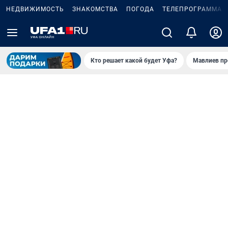
НЕДВИЖИМОСТЬ
ЗНАКОМСТВА
ПОГОДА
ТЕЛЕПРОГРАММА
Кто решает какой будет Уфа?
Мавлиев пр