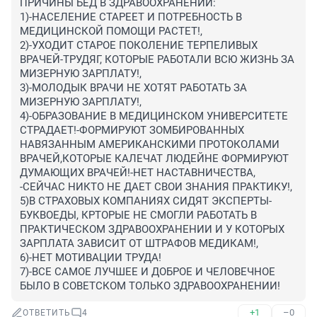
ПРИЧИНЫ БЕД В ЗДРАВООХРАНЕНИИ:

1)-НАСЕЛЕНИЕ СТАРЕЕТ И ПОТРЕБНОСТЬ В 
МЕДИЦИНСКОЙ ПОМОЩИ РАСТЕТ!,

2)-УХОДИТ СТАРОЕ ПОКОЛЕНИЕ ТЕРПЕЛИВЫХ 
ВРАЧЕЙ-ТРУДЯГ, КОТОРЫЕ РАБОТАЛИ ВСЮ ЖИЗНЬ ЗА 
МИЗЕРНУЮ ЗАРПЛАТУ!,

3)-МОЛОДЫК ВРАЧИ НЕ ХОТЯТ РАБОТАТЬ ЗА 
МИЗЕРНУЮ ЗАРПЛАТУ!,

4)-ОБРАЗОВАНИЕ В МЕДИЦИНСКОМ УНИВЕРСИТЕТЕ 
СТРАДАЕТ!-ФОРМИРУЮТ ЗОМБИРОВАННЫХ 
НАВЯЗАННЫМ АМЕРИКАНСКИМИ ПРОТОКОЛАМИ 
ВРАЧЕЙ,КОТОРЫЕ КАЛЕЧАТ ЛЮДЕЙНЕ ФОРМИРУЮТ 
ДУМАЮЩИХ ВРАЧЕЙ!-НЕТ НАСТАВНИЧЕСТВА, 
-СЕЙЧАС НИКТО НЕ ДАЕТ СВОИ ЗНАНИЯ ПРАКТИКУ!,

5)В СТРАХОВЫХ КОМПАНИЯХ СИДЯТ ЭКСПЕРТЫ-
БУКВОЕДЫ, КРТОРЫЕ НЕ СМОГЛИ РАБОТАТЬ В 
ПРАКТИЧЕСКОМ ЗДРАВООХРАНЕНИИ И У КОТОРЫХ 
ЗАРПЛАТА ЗАВИСИТ ОТ ШТРАФОВ МЕДИКАМ!,

6)-НЕТ МОТИВАЦИИ ТРУДА!

7)-ВСЕ САМОЕ ЛУЧШЕЕ И ДОБРОЕ И ЧЕЛОВЕЧНОЕ 
БЫЛО В СОВЕТСКОМ ТОЛЬКО ЗДРАВООХРАНЕНИИ!
+1
–0
ОТВЕТИТЬ
4