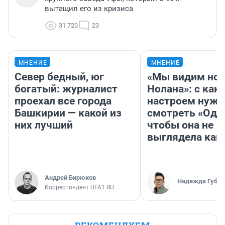
вытащил его из кризиса
31 720
23
МНЕНИЕ
МНЕНИЕ
Север бедный, юг
«Мы видим нов
богатый: журналист
Нолана»: с как
проехал все города
настроем нужн
Башкирии — какой из
смотреть «Оди
них лучший
чтобы она не
выглядела как
Андрей Бирюков
Надежда Губар
Корреспондент UFA1.RU