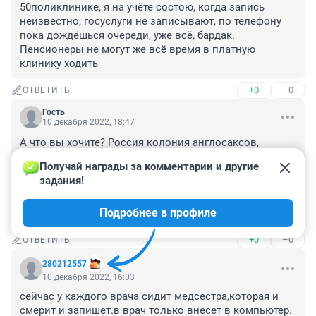
50поликлинике, я на учёте состою, когда запись 
неизвестно, госуслуги не записывают, по телефону 
пока дождёшься очереди, уже всё, бардак. 
Пенсионеры не могут же всё время в платную 
клинику ходить
+0
–0
ОТВЕТИТЬ
Гость
10 декабря 2022, 18:47
А что вы хочите? Россия колония англосаксов, 
здравоохранение, как и образование, экономика и 
Получай награды за комментарии и другие 
всё в стране направлено на уничтожение населения и 
задания!
страны в целом посаженными "рулить" страной 
смотрящими как бы россиянами, посаженными 
Подробнее в профиле
англосаксами!!!
+0
–0
ОТВЕТИТЬ
280212557
10 декабря 2022, 16:03
сейчас у каждого врача сидит медсестра,которая и 
смерит и запишет.в врач только внесет в компьютер.