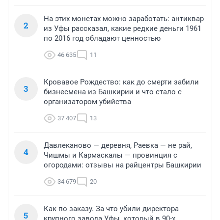
На этих монетах можно заработать: антиквар
2
из Уфы рассказал, какие редкие деньги 1961
по 2016 год обладают ценностью
46 635
11
Кровавое Рождество: как до смерти забили
3
бизнесмена из Башкирии и что стало с
организатором убийства
37 407
13
Давлеканово — деревня, Раевка — не рай,
4
Чишмы и Кармаскалы — провинция с
огородами: отзывы на райцентры Башкирии
34 679
20
Как по заказу. За что убили директора
5
крупного завода Уфы, который в 90-х