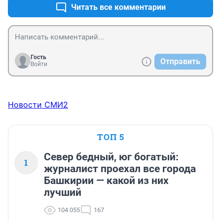
нарушений НЕТ. И не ругают РСФСР,а теперь и РФ-
Читать все комментарии
ихних Руководители--.
Гость
Отправить
Войти
Новости СМИ2
ТОП 5
Север бедный, юг богатый:
1
журналист проехал все города
Башкирии — какой из них
лучший
104 055
167