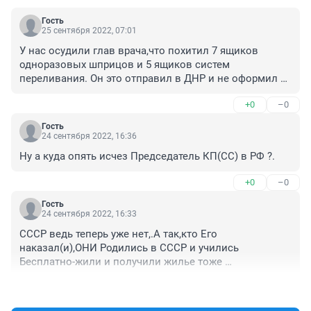
Гость
25 сентября 2022, 07:01
У нас осудили глав врача,что похитил 7 ящиков 
одноразовых шприцов и 5 ящиков систем 
переливания. Он это отправил в ДНР и не оформил 
документов. Все было по срокам годности и шло к 
+0
–0
списаниям, решил отдача туда. Но увы. Дали 3 года 
условки и возместить должен 2 млн р. ущерба с 
Гость
работы выкинули. Сейчас на ПМЖ в Германию 
24 сентября 2022, 16:36
выехал, знает могут арестовать.Просто он не слушал 
Ну а куда опять исчез Председатель КП(СС) в РФ ?.
и вел свою линию работы.
+0
–0
Гость
24 сентября 2022, 16:33
СССР ведь теперь уже нет,.А так,кто Его 
наказал(и),ОНИ Родились в СССР и учились 
Бесплатно-жили и получили жилье тоже 
бесплатно.Да еще и вне очереди.И вот кто то,те,этот 
+0
–0
Человек похвалил СССР-и получил место в 
тюрьме.Ну а,, кто не работает,у того не каких 