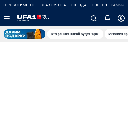
НЕДВИЖИМОСТЬ
ЗНАКОМСТВА
ПОГОДА
ТЕЛЕПРОГРАММА
Кто решает какой будет Уфа?
Мавлиев пр