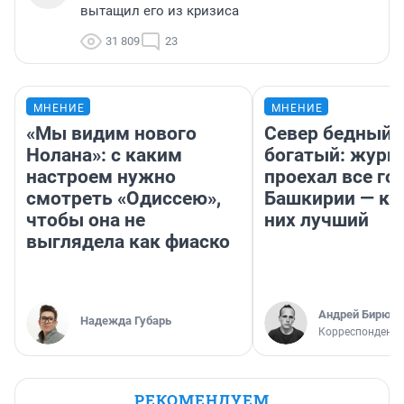
вытащил его из кризиса
31 809
23
МНЕНИЕ
МНЕНИЕ
«Мы видим нового
Север бедный,
Нолана»: с каким
богатый: журн
настроем нужно
проехал все го
смотреть «Одиссею»,
Башкирии — ка
чтобы она не
них лучший
выглядела как фиаско
Андрей Бирюко
Надежда Губарь
Корреспондент 
РЕКОМЕНДУЕМ