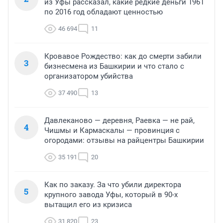
из Уфы рассказал, какие редкие деньги 1961
по 2016 год обладают ценностью
46 694
11
Кровавое Рождество: как до смерти забили
3
бизнесмена из Башкирии и что стало с
организатором убийства
37 490
13
Давлеканово — деревня, Раевка — не рай,
4
Чишмы и Кармаскалы — провинция с
огородами: отзывы на райцентры Башкирии
35 191
20
Как по заказу. За что убили директора
5
крупного завода Уфы, который в 90-х
вытащил его из кризиса
31 820
23