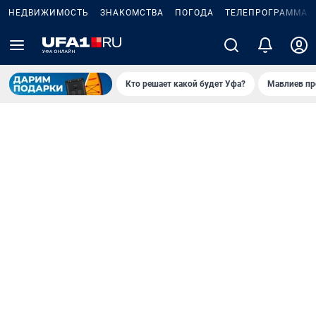
НЕДВИЖИМОСТЬ
ЗНАКОМСТВА
ПОГОДА
ТЕЛЕПРОГРАММА
Кто решает какой будет Уфа?
Мавлиев пр