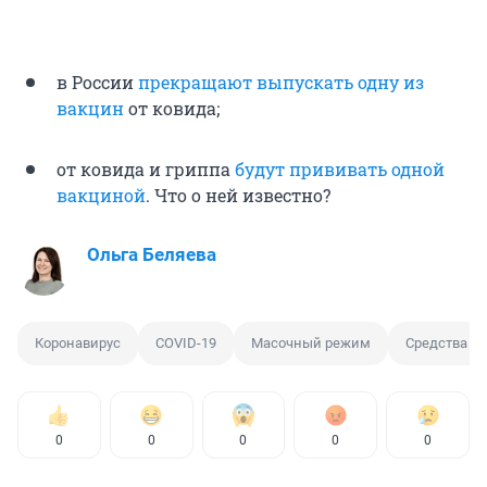
в России
прекращают выпускать одну из
вакцин
от ковида;
от ковида и гриппа
будут прививать одной
вакциной
. Что о ней известно?
Ольга Беляева
Коронавирус
COVID-19
Масочный режим
Средства и
0
0
0
0
0