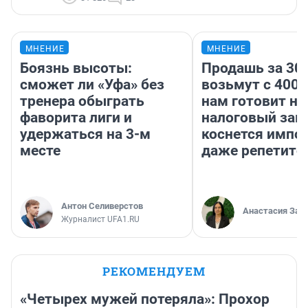
МНЕНИЕ
МНЕНИЕ
Боязнь высоты:
Продашь за 300
сможет ли «Уфа» без
возьмут с 4000
тренера обыграть
нам готовит н
фаворита лиги и
налоговый зако
удержаться на 3-м
коснется импор
месте
даже репетито
Антон Селиверстов
Анастасия Зав
Журналист UFA1.RU
РЕКОМЕНДУЕМ
«Четырех мужей потеряла»: Прохор