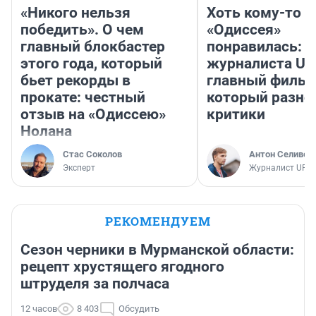
«Никого нельзя
Хоть кому-то
победить». О чем
«Одиссея»
главный блокбастер
понравилась: 
этого года, который
журналиста UF
бьет рекорды в
главный фильм
прокате: честный
который разно
отзыв на «Одиссею»
критики
Нолана
Стас Соколов
Антон Селивер
Эксперт
Журналист UFA1
РЕКОМЕНДУЕМ
Сезон черники в Мурманской области:
рецепт хрустящего ягодного
штруделя за полчаса
12 часов
8 403
Обсудить