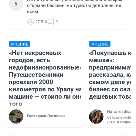
5
открыли бассейн, но туристы довольны не
всем
27 513
9
МНЕНИЕ
МНЕНИЕ
«Нет некрасивых
«Покупаешь ко
городов, есть
мешке»:
недофинансированные».
предпринимат
Путешественники
рассказала, как
проехали 2000
самом деле ус
километров по Уралу на
бизнес со скл
машине — стоило ли оно
дешевых това
того
Наталья Шорох
Екатерина Литкевич
Открыла кофейн
деньги соцразв