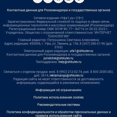
Контактные данные для Роскомнадзора и государственных органов
Сетевое издание «Уфа1.ру» (18+)
Зарегистрировано Федеральной службой по надзору в сфере связи,
информационных технологий и массовых коммуникаций (Роскомнадзор)
Регистрационный номер СМИ ЭЛ № ФС 77– 84716 от 06.02.2023 г.
Учредитель: Общество с ограниченной ответственностью "ИНТЕРНЕТ
ТЕХНОЛОГИИ"
Главный редактор: Петрушкина Светлана Алексеевна
Адрес редакции: 450006, г. Уфа, ул. Ленина, д. 156, 8 (347) 286-51-96 (доб.
3763)
Электронный адрес редакции:
ufa1@shkulev.ru
Контактные данные для Роскомнадзора и государственных органов:
juristchel@shkulev.ru
Техподдержка:
help@shkulev.ru
Связаться с отделом продаж: моб. 8 (992) 212-32-74, раб. 8 800 2000-383,
доб. 3614,
reklamangs@shkulev.ru
Редакция сайта не несет ответственности за достоверность
информации, содержащейся в рекламных объявлениях.
Информация об ограничениях
Политика использования cookies
Рекомендательные системы
Политика конфиденциальности и обработки персональных данных и
правила использования сайта