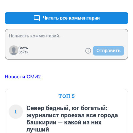
+0
–0
избежание паники. 

Зульфия продалась Рокфеллеру. 

Читать все комментарии
Ату её!
Гость
Отправить
Войти
Новости СМИ2
ТОП 5
Север бедный, юг богатый:
1
журналист проехал все города
Башкирии — какой из них
лучший