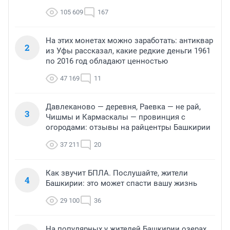
105 609
167
На этих монетах можно заработать: антиквар
2
из Уфы рассказал, какие редкие деньги 1961
по 2016 год обладают ценностью
47 169
11
Давлеканово — деревня, Раевка — не рай,
3
Чишмы и Кармаскалы — провинция с
огородами: отзывы на райцентры Башкирии
37 211
20
Как звучит БПЛА. Послушайте, жители
4
Башкирии: это может спасти вашу жизнь
29 100
36
На популярных у жителей Башкирии озерах