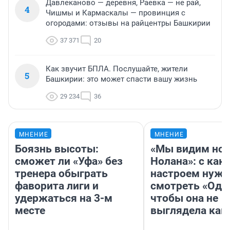
Давлеканово — деревня, Раевка — не рай,
4
Чишмы и Кармаскалы — провинция с
огородами: отзывы на райцентры Башкирии
37 371
20
Как звучит БПЛА. Послушайте, жители
5
Башкирии: это может спасти вашу жизнь
29 234
36
МНЕНИЕ
МНЕНИЕ
Боязнь высоты:
«Мы видим нов
сможет ли «Уфа» без
Нолана»: с как
тренера обыграть
настроем нужн
фаворита лиги и
смотреть «Оди
удержаться на 3-м
чтобы она не
месте
выглядела как