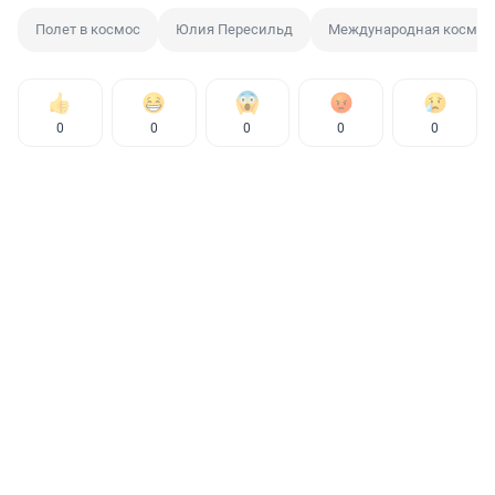
Полет в космос
Юлия Пересильд
Международная космич
0
0
0
0
0