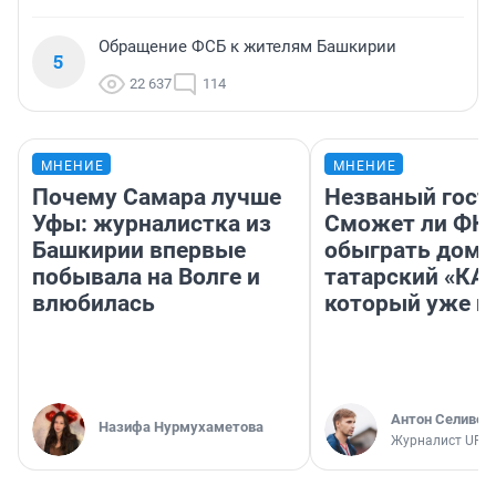
Обращение ФСБ к жителям Башкирии
5
22 637
114
МНЕНИЕ
МНЕНИЕ
Почему Самара лучше
Незваный гост
Уфы: журналистка из
Сможет ли ФК 
Башкирии впервые
обыграть дома
побывала на Волге и
татарский «КА
влюбилась
который уже не
Антон Селивер
Назифа Нурмухаметова
Журналист UFA1