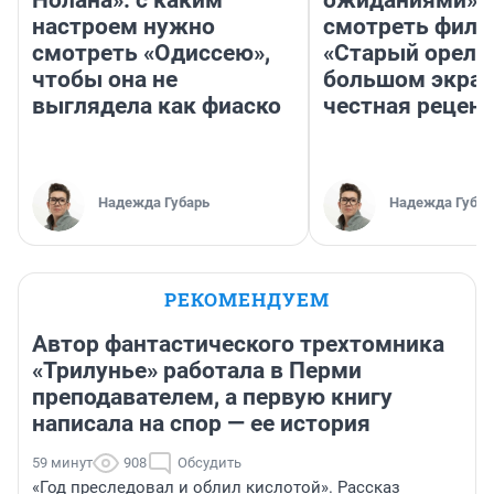
Нолана»: с каким
ожиданиями»: 
настроем нужно
смотреть фил
смотреть «Одиссею»,
«Старый орел» 
чтобы она не
большом экран
выглядела как фиаско
честная рецен
Надежда Губарь
Надежда Губар
РЕКОМЕНДУЕМ
Автор фантастического трехтомника
«Трилунье» работала в Перми
преподавателем, а первую книгу
написала на спор — ее история
59 минут
908
Обсудить
«Год преследовал и облил кислотой». Рассказ