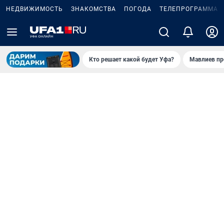
НЕДВИЖИМОСТЬ
ЗНАКОМСТВА
ПОГОДА
ТЕЛЕПРОГРАММА
Кто решает какой будет Уфа?
Мавлиев пр