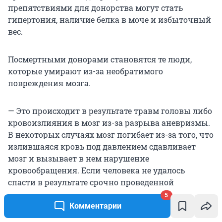
препятствиями для донорства могут стать
гипертония, наличие белка в моче и избыточный
вес.
Посмертными донорами становятся те люди,
которые умирают из-за необратимого
повреждения мозга.
— Это происходит в результате травм головы либо
кровоизлияния в мозг из-за разрыва аневризмы.
В некоторых случаях мозг погибает из-за того, что
излившаяся кровь под давлением сдавливает
мозг и вызывает в нем нарушение
кровообращения. Если человека не удалось
спасти в результате срочно проведенной
операции, то он может стать донором органов, —
5
объясняет эксперт.
Комментарии