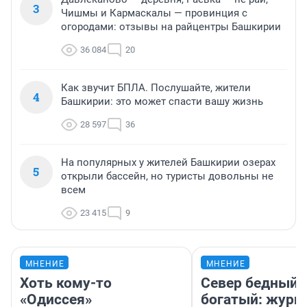
3
Чишмы и Кармаскалы — провинция с
огородами: отзывы на райцентры Башкирии
36 084
20
Как звучит БПЛА. Послушайте, жители
4
Башкирии: это может спасти вашу жизнь
28 597
36
На популярных у жителей Башкирии озерах
5
открыли бассейн, но туристы довольны не
всем
23 415
9
МНЕНИЕ
МНЕНИЕ
Хоть кому-то
Север бедный,
«Одиссея»
богатый: журн