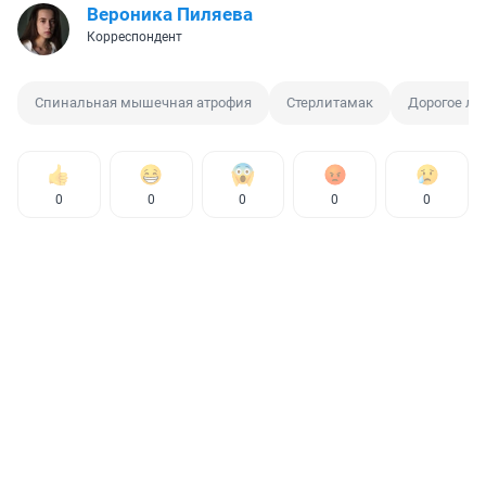
Вероника Пиляева
Корреспондент
Спинальная мышечная атрофия
Стерлитамак
Дорогое ле
0
0
0
0
0