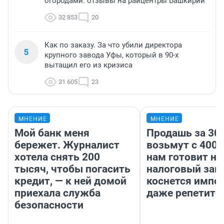
огородами: отзывы на райцентры Башкирии
32 853
20
Как по заказу. За что убили директора
5
крупного завода Уфы, который в 90-х
вытащил его из кризиса
31 605
23
МНЕНИЕ
МНЕНИЕ
Мой банк меня
Продашь за 300
бережет. Журналист
возьмут с 4000
хотела снять 200
нам готовит н
тысяч, чтобы погасить
налоговый зако
кредит, — к ней домой
коснется импор
приехала служба
даже репетито
безопасности