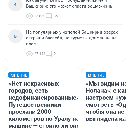
Как звучит БПЛА. Послушайте, жители
4
Башкирии: это может спасти вашу жизнь
28 889
36
На популярных у жителей Башкирии озерах
5
открыли бассейн, но туристы довольны не
всем
27 143
9
МНЕНИЕ
МНЕНИЕ
«Нет некрасивых
«Мы видим нов
городов, есть
Нолана»: с как
недофинансированные».
настроем нужн
Путешественники
смотреть «Оди
проехали 2000
чтобы она не
километров по Уралу на
выглядела как
машине — стоило ли оно