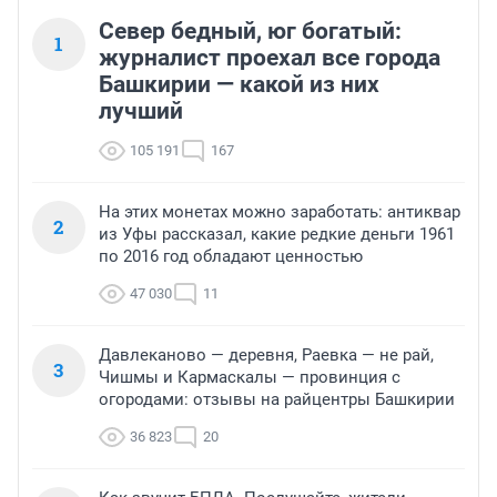
Север бедный, юг богатый:
1
журналист проехал все города
Башкирии — какой из них
лучший
105 191
167
На этих монетах можно заработать: антиквар
2
из Уфы рассказал, какие редкие деньги 1961
по 2016 год обладают ценностью
47 030
11
Давлеканово — деревня, Раевка — не рай,
3
Чишмы и Кармаскалы — провинция с
огородами: отзывы на райцентры Башкирии
36 823
20