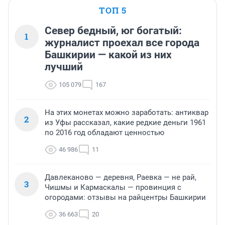
ТОП 5
Север бедный, юг богатый:
1
журналист проехал все города
Башкирии — какой из них
лучший
105 079
167
На этих монетах можно заработать: антиквар
2
из Уфы рассказал, какие редкие деньги 1961
по 2016 год обладают ценностью
46 986
11
Давлеканово — деревня, Раевка — не рай,
3
Чишмы и Кармаскалы — провинция с
огородами: отзывы на райцентры Башкирии
36 663
20