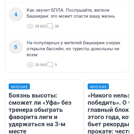
Как звучит БПЛА. Послушайте, жители
4
Башкирии: это может спасти вашу жизнь
28 825
36
На популярных у жителей Башкирии озерах
5
открыли бассейн, но туристы довольны не
всем
26 969
9
МНЕНИЕ
МНЕНИЕ
Боязнь высоты:
«Никого нельз
сможет ли «Уфа» без
победить». О ч
тренера обыграть
главный блокб
фаворита лиги и
этого года, ко
удержаться на 3-м
бьет рекорды 
месте
прокате: честн