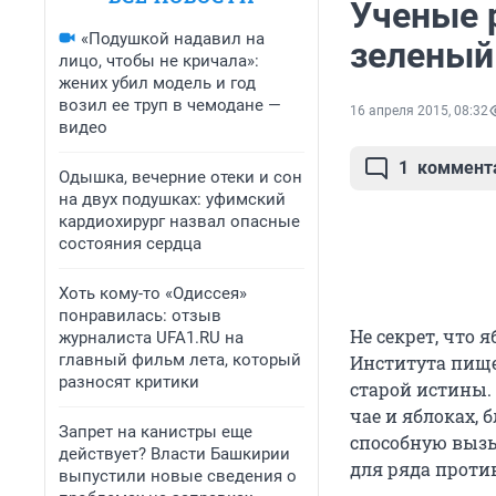
Ученые 
«Подушкой надавил на
зеленый
лицо, чтобы не кричала»:
жених убил модель и год
возил ее труп в чемодане —
16 апреля 2015, 08:32
видео
1
коммент
Одышка, вечерние отеки и сон
на двух подушках: уфимский
кардиохирург назвал опасные
состояния сердца
Хоть кому-то «Одиссея»
понравилась: отзыв
Не секрет, что 
журналиста UFA1.RU на
главный фильм лета, который
Института пище
разносят критики
старой истины.
чае и яблоках,
Запрет на канистры еще
способную вызы
действует? Власти Башкирии
для ряда проти
выпустили новые сведения о