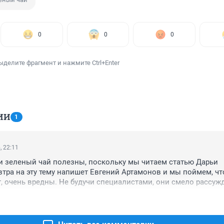
0
0
0
ыделите фрагмент и нажмите Ctrl+Enter
ИИ
1
, 22:11
и зеленый чай полезны, поскольку мы читаем статью Дарьи 
тра на эту тему напишет Евгений Артамонов и мы поймем, что
, очень вредны. Не будучи специалистами, они смело рассужд
и оба кушают булку с маслом каждый день. Лепота!

eeps the doctor away! Народная мудрость.