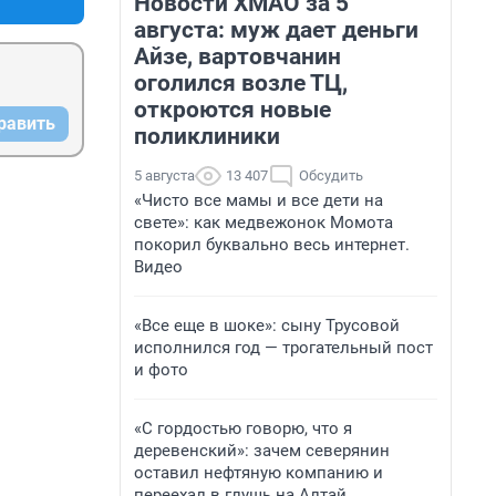
Новости ХМАО за 5
августа: муж дает деньги
Айзе, вартовчанин
оголился возле ТЦ,
откроются новые
равить
поликлиники
5 августа
13 407
Обсудить
«Чисто все мамы и все дети на
свете»: как медвежонок Момота
покорил буквально весь интернет.
Видео
«Все еще в шоке»: сыну Трусовой
исполнился год — трогательный пост
и фото
«С гордостью говорю, что я
деревенский»: зачем северянин
оставил нефтяную компанию и
переехал в глушь на Алтай