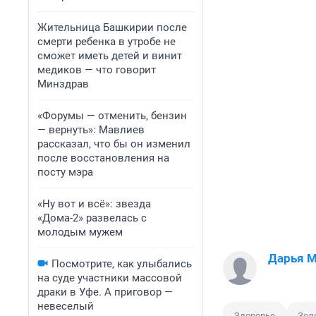
Жительница Башкирии после
смерти ребенка в утробе не
сможет иметь детей и винит
медиков — что говорит
Минздрав
«Форумы — отменить, бензин
— вернуть»: Мавлиев
рассказал, что бы он изменил
после восстановления на
посту мэра
«Ну вот и всё»: звезда
«Дома-2» развелась с
молодым мужем
Дарья 
Посмотрите, как улыбались
на суде участники массовой
драки в Уфе. А приговор —
невеселый
Здоровье
Зел