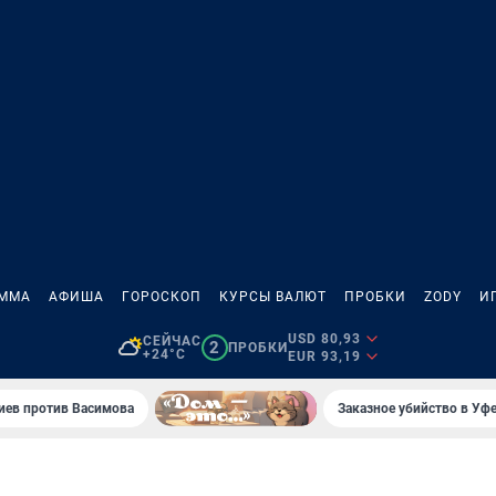
АММА
АФИША
ГОРОСКОП
КУРСЫ ВАЛЮТ
ПРОБКИ
ZODY
И
USD 80,93
СЕЙЧАС
2
ПРОБКИ
+24°C
EUR 93,19
иев против Васимова
Заказное убийство в Уфе