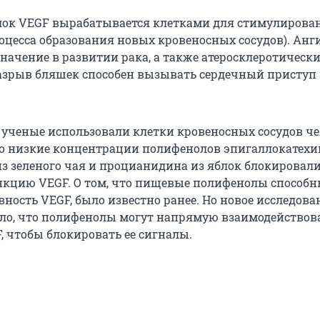
лок VEGF вырабатывается клетками для стимулирова
роцесса образования новых кровеносных сосудов). Анг
значение в развитии рака, а также атеросклеротическ
Разрыв бляшек способен вызывать сердечный приступ
 ученые использовали клетки кровеносных сосудов че
о низкие концентрации полифенолов эпигаллокатехи
 из зеленого чая и процианидина из яблок блокирова
кцию VEGF. О том, что пищевые полифенолы способ
ность VEGF, было известно ранее. Но новое исследова
ло, что полифенолы могут напрямую взаимодействова
, чтобы блокировать ее сигналы.