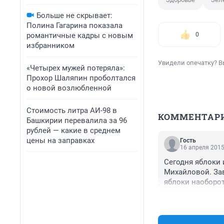
Больше не скрывает:
Полина Гагарина показала
романтичные кадры с новым
0
избранником
Увидели опечатку? В
«Четырех мужей потеряла»:
Прохор Шаляпин проболтался
о новой возлюбленной
Стоимость литра АИ-98 в
КОММЕНТАР
Башкирии перевалила за 96
рублей — какие в среднем
цены на заправках
Гость
16 апреля 2015
Сегодня яблоки 
Михайловой. Зав
яблоки наоборот
выбранную тему 
An apple a day k