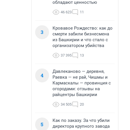
обладают ценностью
46 623
11
Кровавое Рождество: как до
3
смерти забили бизнесмена
из Башкирии и что стало с
организатором убийства
37 395
13
Давлеканово — деревня,
4
Раевка — не рай, Чишмы и
Кармаскалы — провинция с
огородами: отзывы на
райцентры Башкирии
34 505
20
Как по заказу. За что убили
5
директора крупного завода