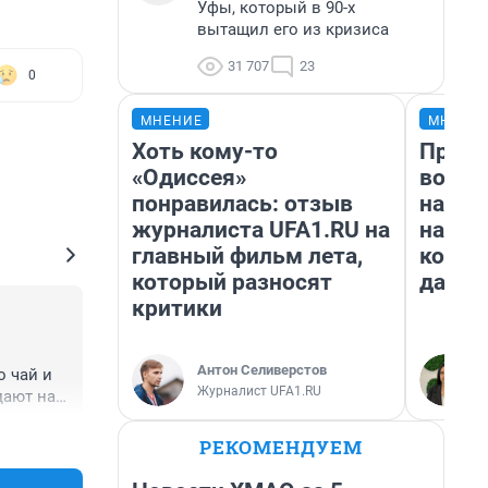
Уфы, который в 90-х
вытащил его из кризиса
31 707
23
0
МНЕНИЕ
МНЕНИ
Хоть кому-то
Прода
«Одиссея»
возьм
понравилась: отзыв
нам г
журналиста UFA1.RU на
налог
главный фильм лета,
косне
который разносят
даже 
критики
Антон Селиверстов
 чай и 
Журналист UFA1.RU
ают на 
+2
–0
РЕКОМЕНДУЕМ