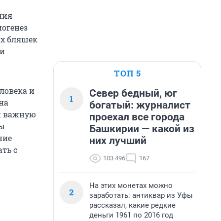
ния
иогенез
их бляшек
 и
ТОП 5
ловека и
Север бедный, юг
1
на
богатый: журналист
ли важную
проехал все города
ны
Башкирии — какой из
ние
них лучший
ть с
103 496
167
На этих монетах можно
2
заработать: антиквар из Уфы
рассказал, какие редкие
деньги 1961 по 2016 год