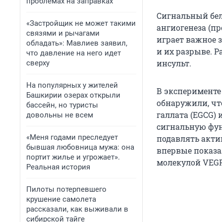
проблемах на заправках
Сигнальный бе
«Застройщик не может такими
ангиогенеза (п
связями и рычагами
играет важное 
обладать»: Мавлиев заявил,
и их разрыве. 
что давление на него идет
инсульт.
сверху
На популярных у жителей
В эксперименте
Башкирии озерах открыли
обнаружили, чт
бассейн, но туристы
галлата (EGCG)
довольны не всем
сигнальную фун
«Меня годами преследует
подавлять актив
бывшая любовница мужа: она
впервые показа
портит жилье и угрожает».
молекулой VEGF
Реальная история
Пилоты потерпевшего
крушение самолета
рассказали, как выживали в
сибирской тайге