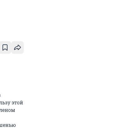
з
ьзу этой
еленом
ишенью