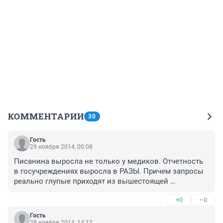
КОММЕНТАРИИ
30
Гость
29 ноября 2014, 00:08
Писанина выросла не только у медиков. Отчетность 
в госучреждениях выросла в РАЗЫ. Причем запросы 
реально глупые приходят из вышестоящей 
организации. Все понимают, что очередную 
+0
–0
племянницу взяли вот она и "отбивает" зряплату. 
Численность вышестоящих отделов растет, растет 
Гость
количество подаваемой информации "ниочем", а 
28 ноября 2014, 14:12