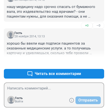
низовые организации отдуваются (типа, штатное 
нашу медицину надо срочно спасать от бумажного 
расписание от 1980 года, и там вам не положено 
вала, это издевательство над врачами? - они 
количество человек увеличивать). Так что зря тут о 
пациентам нужны, для оказания помощи, а не 
бумажках дискутируем, все хотят на своих высоких 
чиновникам от медицины для оказания им услуг по 
тепленьких креслицах остаться и родичей пристроить. 
+0
–0
заполнению отчетов. Есть мед. статистика, 
Чем больше бумаг напридумывать, тем больше 
увеличивайте количество людей в статистике и 
родичей устроишь
Гость
снимите с врачей эту писанину
28 ноября 2014, 13:13
хорошо бы ввели еще подписи пациентов за 
оказанные медицинские услуги. а то получаешь 
карточку и удивляешься, сколько тебе провели 
медицинских процедур и обследований...
+0
–0
Читать все комментарии
Гость
Отправить
Войти