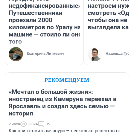
недофинансированные».
настроем нужн
Путешественники
смотреть «Оди
проехали 2000
чтобы она не
километров по Уралу на
выглядела как
машине — стоило ли оно
того
Екатерина Литкевич
Надежда Губар
РЕКОМЕНДУЕМ
«Мечтал о большой жизни»:
иностранец из Камеруна переехал в
Ярославль и создал здесь семью —
история
2 часа
3 324
19
Как приготовить хачапури — несколько рецептов от