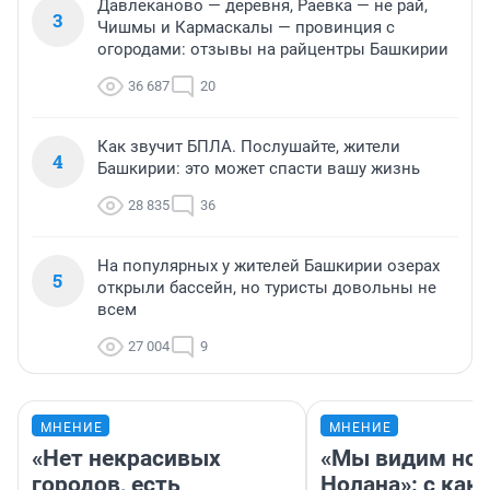
Давлеканово — деревня, Раевка — не рай,
3
Чишмы и Кармаскалы — провинция с
огородами: отзывы на райцентры Башкирии
36 687
20
Как звучит БПЛА. Послушайте, жители
4
Башкирии: это может спасти вашу жизнь
28 835
36
На популярных у жителей Башкирии озерах
5
открыли бассейн, но туристы довольны не
всем
27 004
9
МНЕНИЕ
МНЕНИЕ
«Нет некрасивых
«Мы видим нов
городов, есть
Нолана»: с как