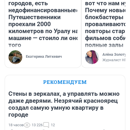
городов, есть
вот что нам ну
недофинансированные».
Почему новые
Путешественники
блокбастеры
проехали 2000
проваливаются,
километров по Уралу на
повторы стары
машине — стоило ли оно
фильмов соби
того
полные залы
Алёна Золотух
Екатерина Литкевич
Журналист НГС
РЕКОМЕНДУЕМ
Стены в зеркалах, а управлять можно
даже дверями. Незрячий красноярец
создал самую умную квартиру в
городе
18 часов
13 226
12