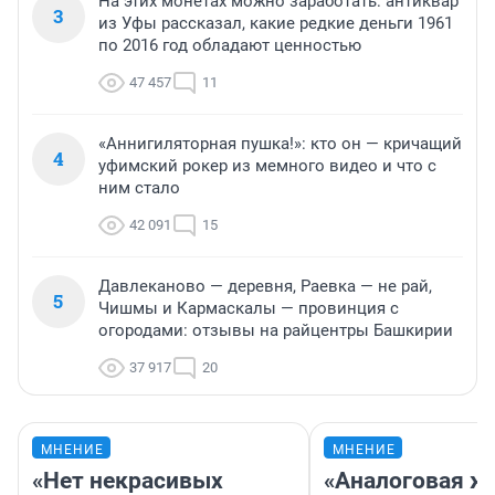
На этих монетах можно заработать: антиквар
3
из Уфы рассказал, какие редкие деньги 1961
по 2016 год обладают ценностью
47 457
11
«Аннигиляторная пушка!»: кто он — кричащий
4
уфимский рокер из мемного видео и что с
ним стало
42 091
15
Давлеканово — деревня, Раевка — не рай,
5
Чишмы и Кармаскалы — провинция с
огородами: отзывы на райцентры Башкирии
37 917
20
МНЕНИЕ
МНЕНИЕ
«Нет некрасивых
«Аналоговая ж