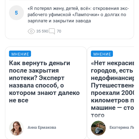
«Я потерял жену, детей, всё»: откровения экс-
5
рабочего уфимской «Лампочки» о долгах по
зарплате и закрытии завода
35 590
70
МНЕНИЕ
МНЕНИЕ
Как вернуть деньги
«Нет некрасив
после закрытия
городов, есть
ипотеки? Эксперт
недофинансиро
назвала способ, о
Путешественн
котором знают далеко
проехали 2000
не все
километров по 
машине — стои
того
Анна Ермакова
Екатерина Лит