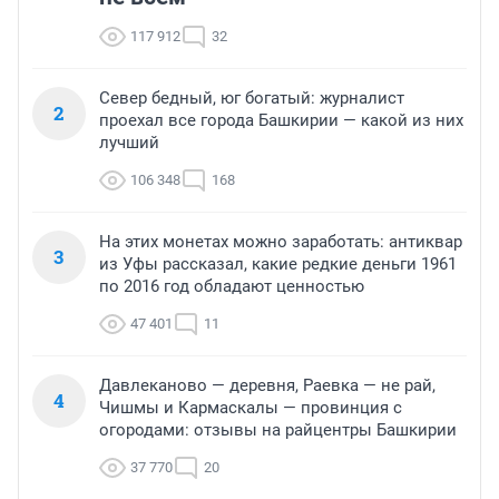
117 912
32
Север бедный, юг богатый: журналист
2
проехал все города Башкирии — какой из них
лучший
106 348
168
На этих монетах можно заработать: антиквар
3
из Уфы рассказал, какие редкие деньги 1961
по 2016 год обладают ценностью
47 401
11
Давлеканово — деревня, Раевка — не рай,
4
Чишмы и Кармаскалы — провинция с
огородами: отзывы на райцентры Башкирии
37 770
20