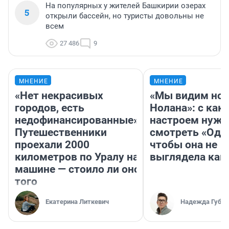
На популярных у жителей Башкирии озерах
5
открыли бассейн, но туристы довольны не
всем
27 486
9
МНЕНИЕ
МНЕНИЕ
«Нет некрасивых
«Мы видим нов
городов, есть
Нолана»: с как
недофинансированные».
настроем нужн
Путешественники
смотреть «Оди
проехали 2000
чтобы она не
километров по Уралу на
выглядела как
машине — стоило ли оно
того
Екатерина Литкевич
Надежда Губар