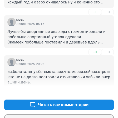
ксждый год и озеро очищалось ну и конечно его 
питали родники на протяжении всего лета было 
+1
–0
полноводным При застройке сипайлово эко система 
пострадала ,сединение с рекой отсутствует родники 
Гость
иссякли вот и результат налицо,такая же учесть озера 
9 июля 2025, 06:15
в парке Якутова Чисть не чисть ,а результат будет 
Лучше бы спортивные снаряды отремонтировали и 
нулевой Исчезло озерцо при выезде из Сипайлово в 
побольше спортивный уголок сделали

сторону Планеты после расширения дороги и 
Скамеек побольше поставили и деревьев вдоль 
строительства на горе где были сады и Клшкин лес в 
дороги вокруг озера ещё посадили, а то во время 
оврагах которого били родники Наш сад был на месте 
+0
–0
жары пройтись вокруг озера невозможно, как на 
нынешнего водоканала за водой ходили на родник и 
сковородке поджарится можно
ходили купаться на озерки и Кашкадан,но оно так 
Гость
8 июля 2025, 20:22
раньше не называлось Пиироду не обманишь!!!!
из.болота.тянут.бегемота.все.что.мерия.сейчас.строит
.это.не.на.долго.построили.отчитались.и.забыли.вчер
ашний.день.
+0
–0
Читать все комментарии