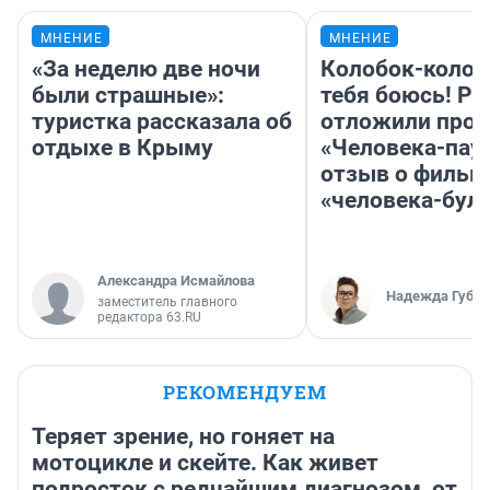
МНЕНИЕ
МНЕНИЕ
«За неделю две ночи
Колобок-колобо
были страшные»:
тебя боюсь! Ра
туристка рассказала об
отложили прок
отдыхе в Крыму
«Человека-пау
отзыв о фильм
«человека-бул
Александра Исмайлова
Надежда Губар
заместитель главного
редактора 63.RU
РЕКОМЕНДУЕМ
Теряет зрение, но гоняет на
мотоцикле и скейте. Как живет
подросток с редчайшим диагнозом, от