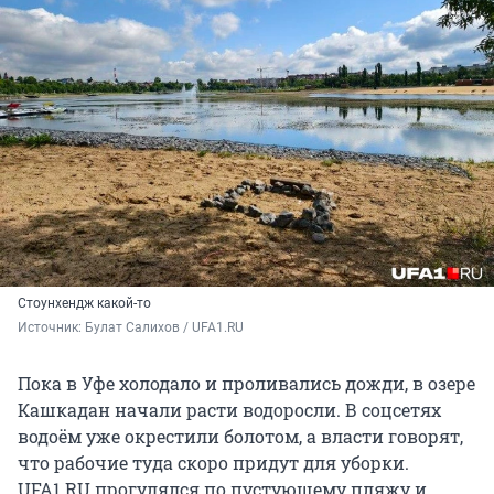
Стоунхендж какой-то
Источник: 
Булат Салихов / UFA1.RU
Пока в Уфе холодало и проливались дожди, в озере
Кашкадан начали расти водоросли. В соцсетях
водоём уже окрестили болотом, а власти говорят,
что рабочие туда скоро придут для уборки.
UFA1.RU прогулялся по пустующему пляжу и