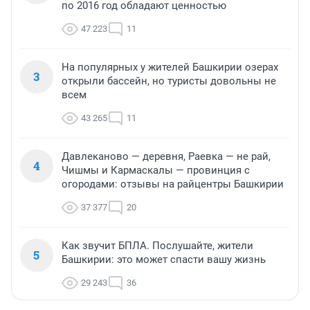
по 2016 год обладают ценностью
47 223
11
На популярных у жителей Башкирии озерах
3
открыли бассейн, но туристы довольны не
всем
43 265
11
Давлеканово — деревня, Раевка — не рай,
4
Чишмы и Кармаскалы — провинция с
огородами: отзывы на райцентры Башкирии
37 377
20
Как звучит БПЛА. Послушайте, жители
5
Башкирии: это может спасти вашу жизнь
29 243
36