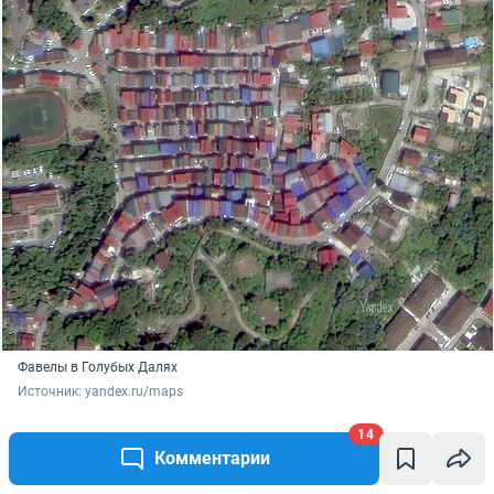
Фавелы в Голубых Далях
Источник: 
yandex.ru/maps
14
Для кого-то это единственное жильё, другого у
Комментарии
них нет.