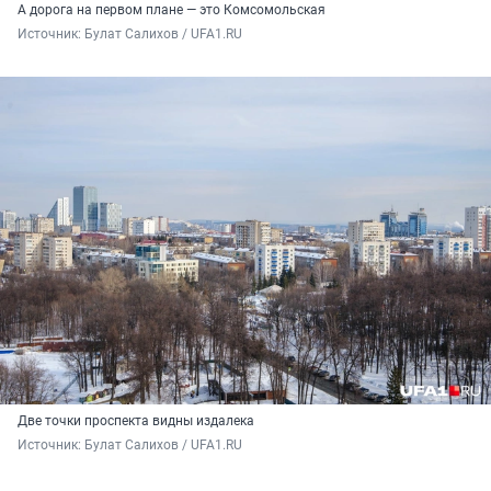
А дорога на первом плане — это Комсомольская
Источник: 
Булат Салихов / UFA1.RU
Две точки проспекта видны издалека
Источник: 
Булат Салихов / UFA1.RU