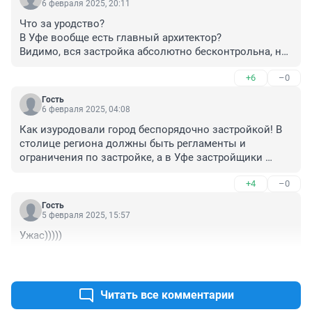
6 февраля 2025, 20:11
Что за уродство? 

В Уфе вообще есть главный архитектор?

Видимо, вся застройка абсолютно бесконтрольна, нет 
какой-то единой концепции.
+6
–0
Гость
6 февраля 2025, 04:08
Как изуродовали город беспорядочно застройкой! В 
столице региона должны быть регламенты и 
ограничения по застройке, а в Уфе застройщики 
делают все что хотят. Вот город и похож на лоскутное 
+4
–0
одеяло. И впечатление такое, что нет главного 
архитектора. 

Гость
Ещё и деревья повырубали. Раньше деревья как-то 
5 февраля 2025, 15:57
украшали улицы. Теперь торчат палки и везде эта 
Ужас)))))
плитка, которая уже потрескалась.
+5
–0
Читать все комментарии