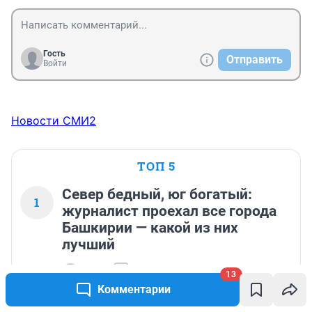
Гость
Отправить
Войти
Новости СМИ2
ТОП 5
Север бедный, юг богатый:
1
журналист проехал все города
Башкирии — какой из них
лучший
105 032
167
13
Комментарии
На этих монетах можно заработать: антиквар