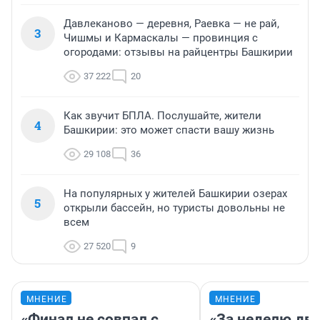
Давлеканово — деревня, Раевка — не рай,
3
Чишмы и Кармаскалы — провинция с
огородами: отзывы на райцентры Башкирии
37 222
20
Как звучит БПЛА. Послушайте, жители
4
Башкирии: это может спасти вашу жизнь
29 108
36
На популярных у жителей Башкирии озерах
5
открыли бассейн, но туристы довольны не
всем
27 520
9
МНЕНИЕ
МНЕНИЕ
«Финал не совпал с
«За неделю две