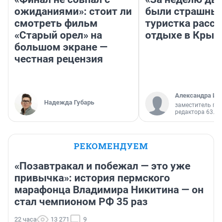
ожиданиями»: стоит ли
были страшные
смотреть фильм
туристка расск
«Старый орел» на
отдыхе в Крым
большом экране —
честная рецензия
Александра Ис
Надежда Губарь
заместитель гл
редактора 63.RU
РЕКОМЕНДУЕМ
«Позавтракал и побежал — это уже
привычка»: история пермского
марафонца Владимира Никитина — он
стал чемпионом РФ 35 раз
22 часа
13 271
9