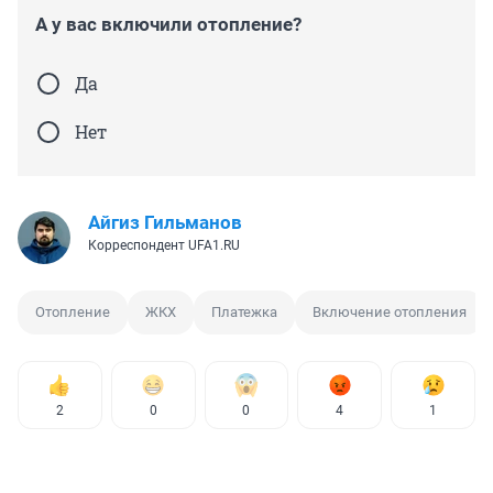
А у вас включили отопление?
Да
Нет
Айгиз Гильманов
Корреспондент UFA1.RU
Отопление
ЖКХ
Платежка
Включение отопления
2
0
0
4
1