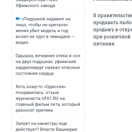
Уфимского завода
В правительстве
«Подушкой надавил на
продавать любо
лицо, чтобы не кричала»:
продажу в откр
жених убил модель и год
при розничной 
возил ее труп в чемодане —
видео
питания.
Одышка, вечерние отеки и сон
на двух подушках: уфимский
кардиохирург назвал опасные
состояния сердца
Хоть кому-то «Одиссея»
понравилась: отзыв
журналиста UFA1.RU на
главный фильм лета, который
разносят критики
Запрет на канистры еще
действует? Власти Башкирии