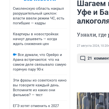
Шагаем в
Смоленскую область накрыл
Уфе и Б
разрушительный циклон:
власти ввели режим ЧС, есть
алкогол
погибшие — кадры
Узнали, где
Квартиры в новостройках
начнут дешеветь — когда
ждать снижения цен
27 августа 2024, 10:20
Все думали, что Орейро и
21
коммен
Арана встречаются: что на
самом деле связывало самую
горячую пару 90-х
Эти фразы из советского кино
вы говорите каждый день.
Вспомните из каких они
фильмов? — тест
ЕГЭ хотят отменить к 2027