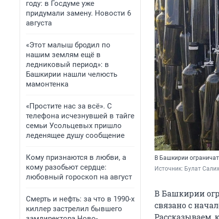
году: в Госдуме уже
придумали замену. Новости 6
августа
«Этот малыш бродил по
нашим землям ещё в
ледниковый период»: в
Башкирии нашли челюсть
мамонтенка
«Простите нас за всё». С
телефона исчезнувшей в тайге
семьи Усольцевых пришло
леденящее душу сообщение
Кому признаются в любви, а
В Башкирии ограничат
кому разобьют сердце:
Источник: 
Булат Салих
любовный гороскоп на август
В Башкирии огр
Смерть и нефть: за что в 1990-х
связано с начал
киллер застрелил бывшего
Рассказываем, к
замдиректора Ново-