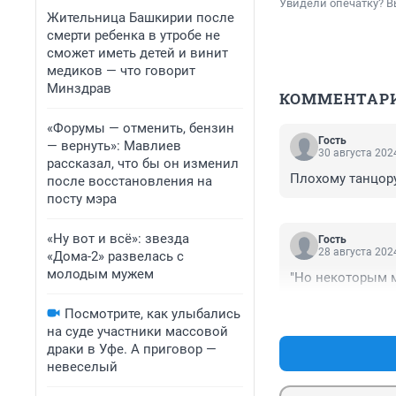
Увидели опечатку? В
Жительница Башкирии после
смерти ребенка в утробе не
сможет иметь детей и винит
медиков — что говорит
Минздрав
КОММЕНТАР
«Форумы — отменить, бензин
Гость
— вернуть»: Мавлиев
30 августа 2024
рассказал, что бы он изменил
Плохому танцору
после восстановления на
посту мэра
«Ну вот и всё»: звезда
Гость
28 августа 2024
«Дома-2» развелась с
молодым мужем
"Но некоторым 
Посмотрите, как улыбались
на суде участники массовой
драки в Уфе. А приговор —
невеселый