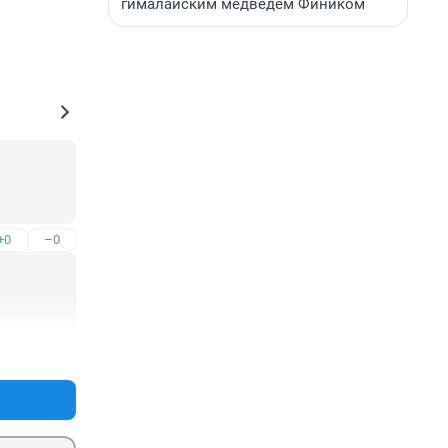
гималайским медведем Фиником
+0
–0
+0
–0