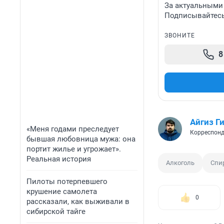
За актуальными
Подписывайтесь 
ЗВОНИТЕ
8
Айгиз Г
«Меня годами преследует
Корреспонд
бывшая любовница мужа: она
портит жилье и угрожает».
Реальная история
Алкоголь
Спи
Пилоты потерпевшего
крушение самолета
0
рассказали, как выживали в
сибирской тайге