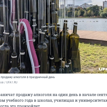
 продажу алкоголя в праздничный день
ов / UFA1.RU 
аничат продажу алкоголя на один день в начале сентя
ом учебного года в школах, училищах и университетах
огда это произойдет.