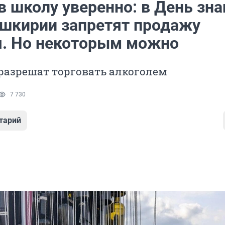
 школу уверенно: в День зна
ашкирии запретят продажу
я. Но некоторым можно
 разрешат торговать алкоголем
7 730
тарий