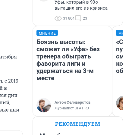
Уфы, который в 90-х
вытащил его из кризиса
31 804
23
МНЕНИЕ
МНЕНИ
Боязнь высоты:
«Спут
сможет ли «Уфа» без
пургу»
тренера обыграть
смерт
ентября
фаворита лиги и
котор
удержаться на 3-м
обнар
месте
 с 2019
й в
тся дни
ний,
Антон Селиверстов
Журналист UFA1.RU
рвые дни
РЕКОМЕНДУЕМ