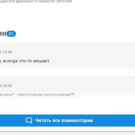
ыделите фрагмент и нажмите Ctrl+Enter
ИИ
21
, 10:48
, всегда что-то мешает
, 09:02
можно" - некоторым школьникам?)
Читать все комментарии