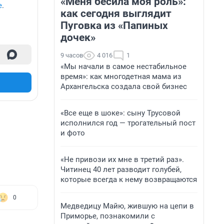
«Меня бесила моя роль»:
е
.
как сегодня выглядит
Пуговка из «Папиных
дочек»
9 часов
4 016
1
«Мы начали в самое нестабильное
время»: как многодетная мама из
Архангельска создала свой бизнес
«Все еще в шоке»: сыну Трусовой
исполнился год — трогательный пост
и фото
«Не привози их мне в третий раз».
Читинец 40 лет разводит голубей,
которые всегда к нему возвращаются
0
Медведицу Майю, жившую на цепи в
Приморье, познакомили с