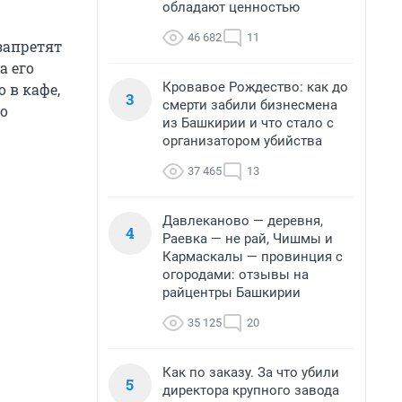
обладают ценностью
46 682
11
запретят
а его
Кровавое Рождество: как до
 в кафе,
3
смерти забили бизнесмена
о
из Башкирии и что стало с
организатором убийства
37 465
13
Давлеканово — деревня,
4
Раевка — не рай, Чишмы и
Кармаскалы — провинция с
огородами: отзывы на
райцентры Башкирии
35 125
20
Как по заказу. За что убили
5
директора крупного завода