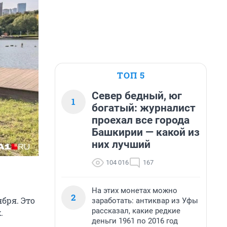
ТОП 5
Север бедный, юг
1
богатый: журналист
проехал все города
Башкирии — какой из
них лучший
104 016
167
На этих монетах можно
2
бря. Это
заработать: антиквар из Уфы
рассказал, какие редкие
.
деньги 1961 по 2016 год