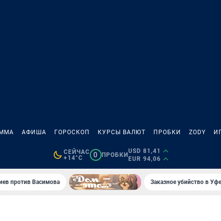
АММА
АФИША
ГОРОСКОП
КУРСЫ ВАЛЮТ
ПРОБКИ
ZODY
И
USD 81,41
СЕЙЧАС
0
ПРОБКИ
+14°C
EUR 94,06
иев против Васимова
Заказное убийство в Уфе