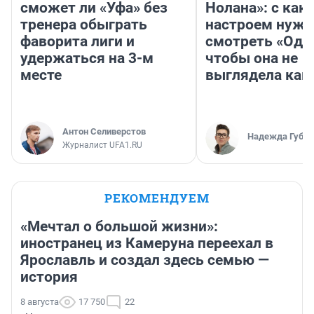
сможет ли «Уфа» без
Нолана»: с как
тренера обыграть
настроем нужн
фаворита лиги и
смотреть «Оди
удержаться на 3-м
чтобы она не
месте
выглядела как
Антон Селиверстов
Надежда Губар
Журналист UFA1.RU
РЕКОМЕНДУЕМ
«Мечтал о большой жизни»:
иностранец из Камеруна переехал в
Ярославль и создал здесь семью —
история
8 августа
17 750
22