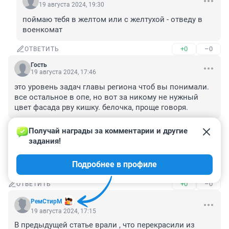
19 августа 2024, 19:30
поймаю тебя в желтом или с желтухой - отведу в 
военкомат
+0
–0
ОТВЕТИТЬ
Гость
19 августа 2024, 17:46
это уровень задач главы региона чтоб вы понимали. 
все остальное в опе, но вот за никому не нужный 
цвет фасада рву кишку. белочка, проще говоря.
+1
–0
ОТВЕТИТЬ
Получай награды за комментарии и другие 
задания!
Гость
19 августа 2024, 17:19
Подробнее в профиле
Чем бы дитя не тешилось...
+0
–0
ОТВЕТИТЬ
РемСтирМ
19 августа 2024, 17:15
В предыдущей статье врали , что перекрасили из 