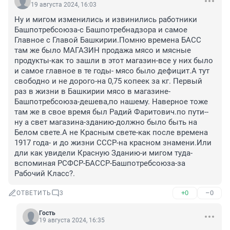
19 августа 2024, 16:03
Ну и мигом изменились и извинились работники 
Башпотребсоюза-с Башпотребнадзора и самое 
Главное с Главой Башкирии.Помню времена БАСС 
там же было МАГАЗИН продажа мясо и мясные 
продукты-как то зашли в этот магазин-все у них было 
и самое главное в те годы- мясо было дефицит.А тут 
свободно и не дорого-на 0,75 копеек за кг. Первый 
раз в жизни в Башкирии мясо в магазине-
Башпотребсоюза-дешева,по нашему. Наверное тоже 
там же в свое время был Радий Фаритович.по пути--
ну а свет магазина-зданию-должно было быть на 
Белом свете.А не Красным свете-как после времена 
1917 года- и до жизни СССР-на красном знамени.Или 
дли как увидели Красную Зданию-и мигом туда-
вспоминая РСФСР-БАССР-Башпотребсоюза-за 
Рабочий Класс?.
+0
–0
ОТВЕТИТЬ
3
Гость
19 августа 2024, 16:35