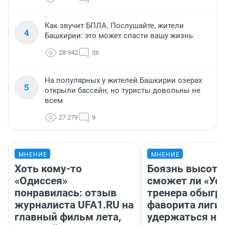
Как звучит БПЛА. Послушайте, жители
4
Башкирии: это может спасти вашу жизнь
28 942
36
На популярных у жителей Башкирии озерах
5
открыли бассейн, но туристы довольны не
всем
27 279
9
МНЕНИЕ
МНЕНИЕ
Хоть кому-то
Боязнь высоты
«Одиссея»
сможет ли «Уфа
понравилась: отзыв
тренера обыгр
журналиста UFA1.RU на
фаворита лиги 
главный фильм лета,
удержаться на