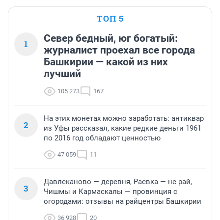
ТОП 5
Север бедный, юг богатый:
1
журналист проехал все города
Башкирии — какой из них
лучший
105 273
167
На этих монетах можно заработать: антиквар
2
из Уфы рассказал, какие редкие деньги 1961
по 2016 год обладают ценностью
47 059
11
Давлеканово — деревня, Раевка — не рай,
3
Чишмы и Кармаскалы — провинция с
огородами: отзывы на райцентры Башкирии
36 928
20