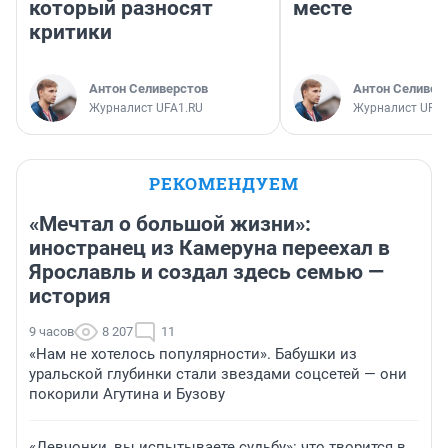
который разносят
месте
критики
Антон Селиверстов
Антон Селивер
Журналист UFA1.RU
Журналист UFA1
РЕКОМЕНДУЕМ
«Мечтал о большой жизни»:
иностранец из Камеруна переехал в
Ярославль и создал здесь семью —
история
9 часов
8 207
11
«Нам не хотелось популярности». Бабушки из
уральской глубинки стали звездами соцсетей — они
покорили Агутина и Бузову
«Девчонки, вы испытываете судьбу»: что творится в