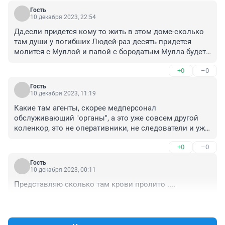
Гость
10 декабря 2023, 22:54
Да,если придется кому то жить в этом доме-сколько 
там души у погибших Людей-раз десять придется 
молится с Муллой и папой с бородатым Мулла будет 
Талгат Таджутдин ну и Поп с улицы рядом с Монумент 
+0
–0
Дружбы.Да и то наверное еще и не конч🔥🔥ится 
запах крови погибших там Людей.
Гость
10 декабря 2023, 11:19
Какие там агенты, скорее медперсонал 
обслуживающий "органы", а это уже совсем другой 
коленкор, это не оперативники, не следователи и уж 
тем более не расстрельная команда.
+0
–0
Гость
10 декабря 2023, 00:11
Представляю сколько там крови пролито ....
+0
–0