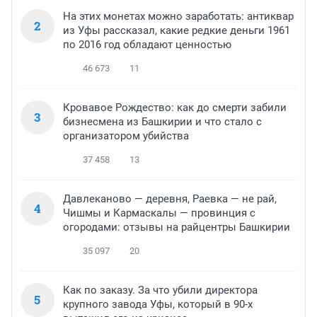
На этих монетах можно заработать: антиквар
2
из Уфы рассказал, какие редкие деньги 1961
по 2016 год обладают ценностью
46 673
11
Кровавое Рождество: как до смерти забили
3
бизнесмена из Башкирии и что стало с
организатором убийства
37 458
13
Давлеканово — деревня, Раевка — не рай,
4
Чишмы и Кармаскалы — провинция с
огородами: отзывы на райцентры Башкирии
35 097
20
Как по заказу. За что убили директора
5
крупного завода Уфы, который в 90-х