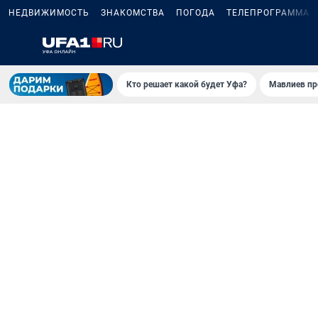
НЕДВИЖИМОСТЬ
ЗНАКОМСТВА
ПОГОДА
ТЕЛЕПРОГРАММА
Кто решает какой будет Уфа?
Мавлиев пр