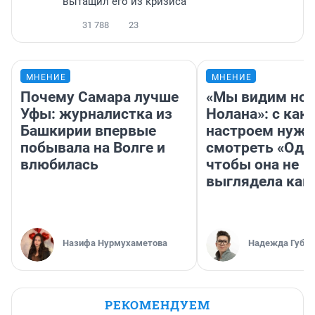
вытащил его из кризиса
31 788
23
МНЕНИЕ
МНЕНИЕ
Почему Самара лучше
«Мы видим нов
Уфы: журналистка из
Нолана»: с как
Башкирии впервые
настроем нужн
побывала на Волге и
смотреть «Оди
влюбилась
чтобы она не
выглядела как
Назифа Нурмухаметова
Надежда Губар
РЕКОМЕНДУЕМ