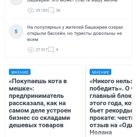
Башкирии: это может спасти вашу жизнь
29 103
36
На популярных у жителей Башкирии озерах
5
открыли бассейн, но туристы довольны не
всем
27 517
9
МНЕНИЕ
МНЕНИЕ
«Покупаешь кота в
«Никого нельз
мешке»:
победить». О ч
предприниматель
главный блокб
рассказала, как на
этого года, ко
самом деле устроен
бьет рекорды 
бизнес со складами
прокате: честн
дешевых товаров
отзыв на «Оди
Нолана