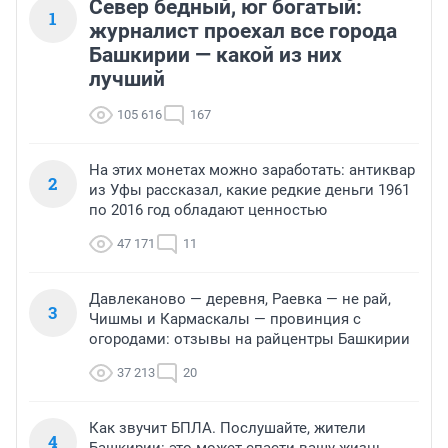
Север бедный, юг богатый:
1
журналист проехал все города
Башкирии — какой из них
лучший
105 616
167
На этих монетах можно заработать: антиквар
2
из Уфы рассказал, какие редкие деньги 1961
по 2016 год обладают ценностью
47 171
11
Давлеканово — деревня, Раевка — не рай,
3
Чишмы и Кармаскалы — провинция с
огородами: отзывы на райцентры Башкирии
37 213
20
Как звучит БПЛА. Послушайте, жители
4