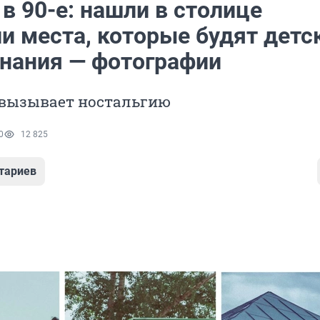
 в 90-е: нашли в столице
и места, которые будят детс
нания — фотографии
 вызывает ностальгию
0
12 825
тариев