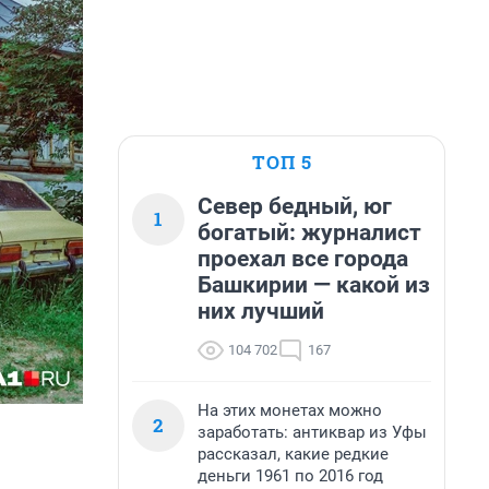
ТОП 5
Север бедный, юг
1
богатый: журналист
проехал все города
Башкирии — какой из
них лучший
104 702
167
На этих монетах можно
2
заработать: антиквар из Уфы
рассказал, какие редкие
деньги 1961 по 2016 год