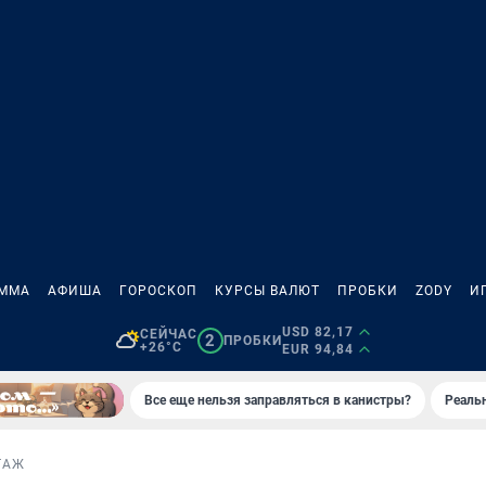
АММА
АФИША
ГОРОСКОП
КУРСЫ ВАЛЮТ
ПРОБКИ
ZODY
И
USD 82,17
СЕЙЧАС
2
ПРОБКИ
+26°C
EUR 94,84
Все еще нельзя заправляться в канистры?
Реаль
ТАЖ