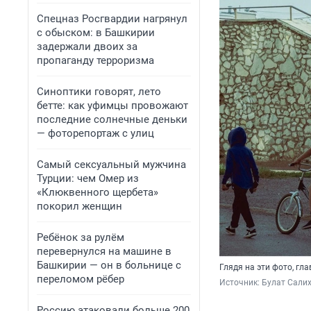
Спецназ Росгвардии нагрянул
с обыском: в Башкирии
задержали двоих за
пропаганду терроризма
Синоптики говорят, лето
бетте: как уфимцы провожают
последние солнечные деньки
— фоторепортаж с улиц
Самый сексуальный мужчина
Турции: чем Омер из
«Клюквенного щербета»
покорил женщин
Ребёнок за рулём
перевернулся на машине в
Башкирии — он в больнице с
Глядя на эти фото, гл
переломом рёбер
Источник: 
Булат Сали
Россию атаковали больше 200