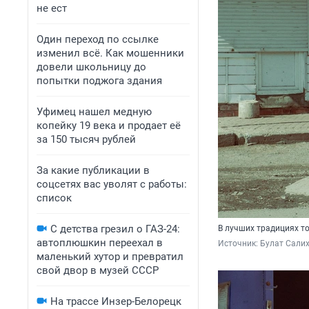
не ест
Один переход по ссылке
изменил всё. Как мошенники
довели школьницу до
попытки поджога здания
Уфимец нашел медную
копейку 19 века и продает её
за 150 тысяч рублей
За какие публикации в
соцсетях вас уволят с работы:
список
С детства грезил о ГАЗ-24:
В лучших традициях т
автоплюшкин переехал в
Источник: 
Булат Сали
маленький хутор и превратил
свой двор в музей СССР
На трассе Инзер-Белорецк