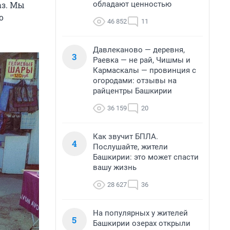
обладают ценностью
аз. Мы
о
46 852
11
Давлеканово — деревня,
3
Раевка — не рай, Чишмы и
Кармаскалы — провинция с
огородами: отзывы на
райцентры Башкирии
36 159
20
Как звучит БПЛА.
4
Послушайте, жители
Башкирии: это может спасти
вашу жизнь
28 627
36
На популярных у жителей
5
Башкирии озерах открыли