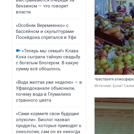
выстраиваются очереди за
бензином — что говорят
власти
«Особняк Веремеенко» с
бассейном и скульптурами
Посейдона спрятался в Уфе
«Теперь мы семья!» Клава
Кока сыграла тайную свадьбу
с богатым блогером. В какую
сумму всё обошлось
Чувствуете атмосферк
«Вода желтая уже неделю» — в
Источник: 
Булат Сали
Уфаводоканале объяснили,
почему вода в Глумилино
странного цвета
«Сами кормите свои будущие
опухоли». Биолог назвал
продукты, которые приводят к
онкологии, сам он их никогда