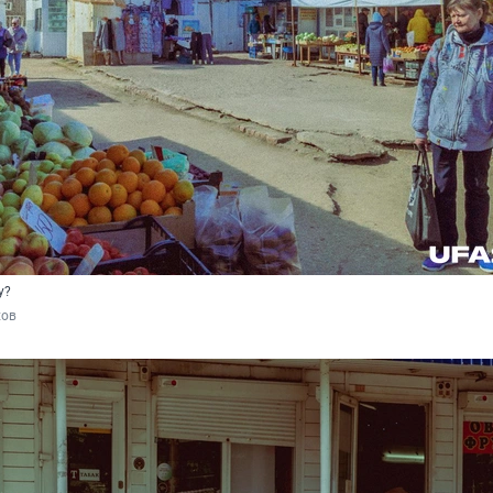
у?
хов