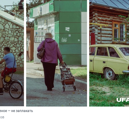
авное — не заплакать
хов