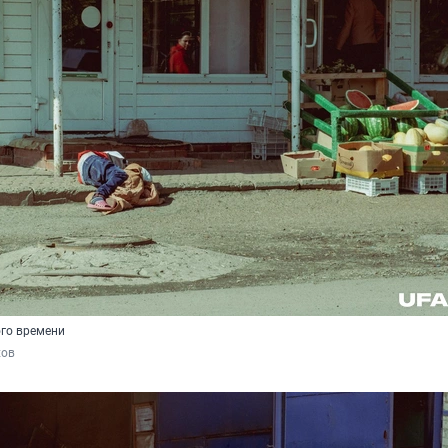
ого времени
хов