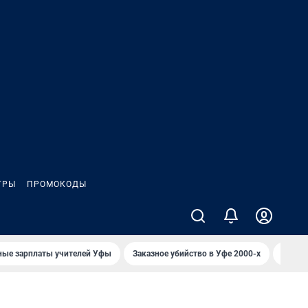
ГРЫ
ПРОМОКОДЫ
ные зарплаты учителей Уфы
Заказное убийство в Уфе 2000-х
Каким