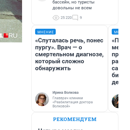
бассейн, но туристы
довольны не всем
25 220
9
МНЕНИЕ
МНЕНИ
«Спуталась речь, понес
«Поку
пургу». Врач — о
мешке
смертельном диагнозе,
предп
который сложно
расска
обнаружить
самом
бизне
дешев
Ирина Волкова
Главврач клиники
«Реабилитация доктора
Волковой»
РЕКОМЕНДУЕМ