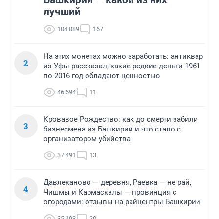
Башкирии — какой из них
лучший
104 089
167
На этих монетах можно заработать: антиквар
2
из Уфы рассказал, какие редкие деньги 1961
по 2016 год обладают ценностью
46 694
11
Кровавое Рождество: как до смерти забили
3
бизнесмена из Башкирии и что стало с
организатором убийства
37 491
13
Давлеканово — деревня, Раевка — не рай,
4
Чишмы и Кармаскалы — провинция с
огородами: отзывы на райцентры Башкирии
35 193
20