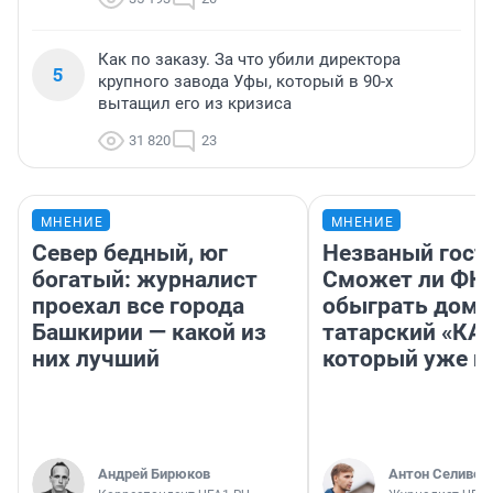
Как по заказу. За что убили директора
5
крупного завода Уфы, который в 90-х
вытащил его из кризиса
31 820
23
МНЕНИЕ
МНЕНИЕ
Север бедный, юг
Незваный гост
богатый: журналист
Сможет ли ФК 
проехал все города
обыграть дома
Башкирии — какой из
татарский «КА
них лучший
который уже не
Андрей Бирюков
Антон Селивер