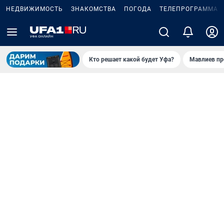
НЕДВИЖИМОСТЬ
ЗНАКОМСТВА
ПОГОДА
ТЕЛЕПРОГРАММА
Кто решает какой будет Уфа?
Мавлиев пр