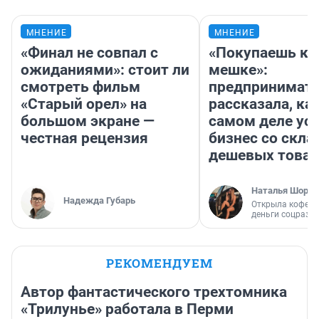
МНЕНИЕ
МНЕНИЕ
«Финал не совпал с
«Покупаешь ко
ожиданиями»: стоит ли
мешке»:
смотреть фильм
предпринимат
«Старый орел» на
рассказала, как
большом экране —
самом деле ус
честная рецензия
бизнес со скл
дешевых това
Наталья Шорох
Надежда Губарь
Открыла кофейн
деньги соцразв
РЕКОМЕНДУЕМ
Автор фантастического трехтомника
«Трилунье» работала в Перми