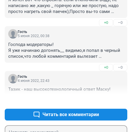
написано же ,какую _ горячую или же простую, надо 
просто нагреть свой паечек),Просто вы-то сами 
думайте,нужно вам такое " руководство*?
+0
–0
Гость
5 июня 2022, 00:38
Господа модераторы!

Я уже начинаю догонять__ видимо,я попал в черный 
список,что любой комментарий вылезает 
"красным",и как же вы своими "вежливыми" меня 
+0
–0
тоже удивляете? Что же такого я пишу,что вам 
кажется подозрительным? И как мне (и 
Гость
,главнее,зачем?) я должен доказать обратное?
4 июня 2022, 22:43
Тазик - наш высокотехнологичный ответ Маску!
+0
–0
Читать все комментарии