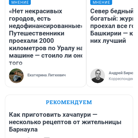
МНЕНИЕ
МНЕНИЕ
«Нет некрасивых
Север бедный,
городов, есть
богатый: журн
недофинансированные».
проехал все го
Путешественники
Башкирии — ка
проехали 2000
них лучший
километров по Уралу на
машине — стоило ли оно
того
Андрей Бирюко
Екатерина Литкевич
Корреспондент 
РЕКОМЕНДУЕМ
Как приготовить хачапури —
несколько рецептов от жительницы
Барнаула