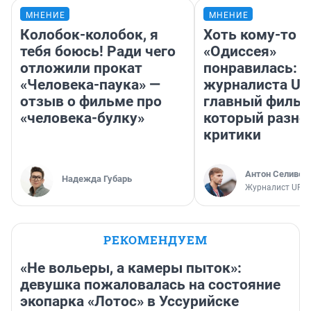
МНЕНИЕ
МНЕНИЕ
Колобок-колобок, я
Хоть кому-то
тебя боюсь! Ради чего
«Одиссея»
отложили прокат
понравилась: 
«Человека-паука» —
журналиста UF
отзыв о фильме про
главный фильм
«человека-булку»
который разно
критики
Антон Селивер
Надежда Губарь
Журналист UFA1
РЕКОМЕНДУЕМ
«Не вольеры, а камеры пыток»:
девушка пожаловалась на состояние
экопарка «Лотос» в Уссурийске