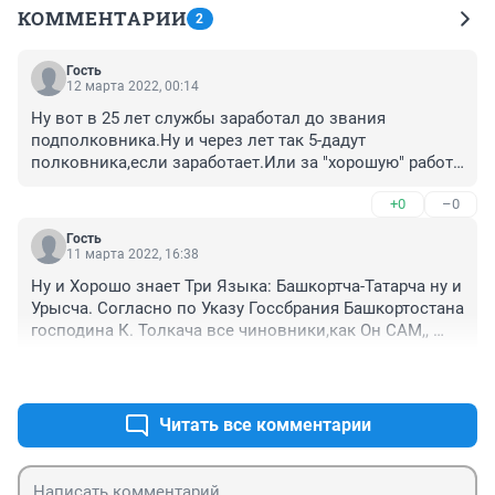
КОММЕНТАРИИ
2
Гость
12 марта 2022, 00:14
Ну вот в 25 лет службы заработал до звания 
подполковника.Ну и через лет так 5-дадут 
полковника,если заработает.Или за "хорошую" работу 
досрочно. Да и можно и сейчас на заслуженную 
+0
–0
пенсию.Но-есть но.Почему и именно в такие годы 
ненавидят полицаев и не в зависимо от работы и 
Гость
должности?. Отслужили и уезжают жить в далекие 
11 марта 2022, 16:38
глухие деревни Башкортостана. Ведь,если и кому 
Ну и Хорошо знает Три Языка: Башкортча-Татарча ну и 
надо-то найдут и из-под земли.🔥🔥🔥🔥🔥🔥😭😭😭😭
Урысча. Согласно по Указу Госсбрания Башкортостана 
😭
господина К. Толкача все чиновники,как Он САМ,, 
должны знать того Языка-где живут и 
+0
–0
работают!!.Иначе пусть эти Чиновники таскают с 
собой переводчика,а заработная для переводчикам 
со своих карманов,по заработной плате РБ. Ничего,у 
Читать все комментарии
ГИБДД-чников деньги полный карман всем хватит, 
понимаешь.