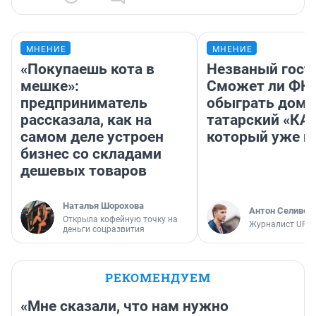
МНЕНИЕ
МНЕНИЕ
«Покупаешь кота в
Незваный гост
мешке»:
Сможет ли ФК 
предприниматель
обыграть дома
рассказала, как на
татарский «КА
самом деле устроен
который уже не
бизнес со складами
дешевых товаров
Наталья Шорохова
Антон Селивер
Открыла кофейную точку на
Журналист UFA1
деньги соцразвития
РЕКОМЕНДУЕМ
«Мне сказали, что нам нужно