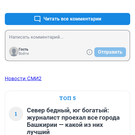
+0
–0
В качестве образца для полного копирования был 
выбран мотоцикл BMW R 71 (BMW-750)[4][5], который к 
тому времени хорошо зарекомендовал себя в 
Читать все комментарии
Вермахте. 

Так пускай просят помощи на музей у BMW
Гость
Отправить
Войти
Новости СМИ2
ТОП 5
Север бедный, юг богатый:
1
журналист проехал все города
Башкирии — какой из них
лучший