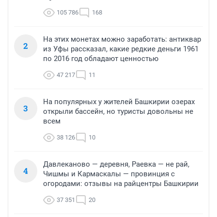
105 786
168
На этих монетах можно заработать: антиквар
2
из Уфы рассказал, какие редкие деньги 1961
по 2016 год обладают ценностью
47 217
11
На популярных у жителей Башкирии озерах
3
открыли бассейн, но туристы довольны не
всем
38 126
10
Давлеканово — деревня, Раевка — не рай,
4
Чишмы и Кармаскалы — провинция с
огородами: отзывы на райцентры Башкирии
37 351
20