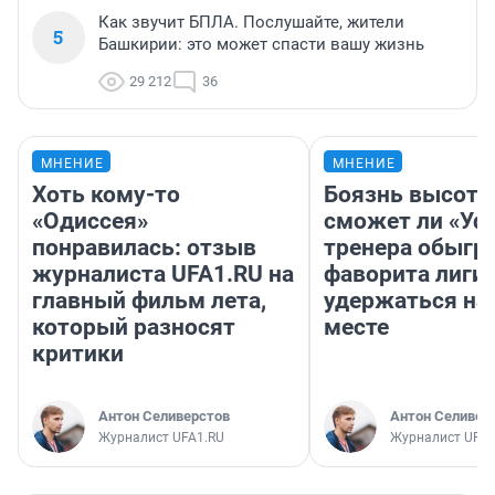
Как звучит БПЛА. Послушайте, жители
5
Башкирии: это может спасти вашу жизнь
29 212
36
МНЕНИЕ
МНЕНИЕ
Хоть кому-то
Боязнь высоты
«Одиссея»
сможет ли «Уфа
понравилась: отзыв
тренера обыгр
журналиста UFA1.RU на
фаворита лиги 
главный фильм лета,
удержаться на
который разносят
месте
критики
Антон Селиверстов
Антон Селивер
Журналист UFA1.RU
Журналист UFA1