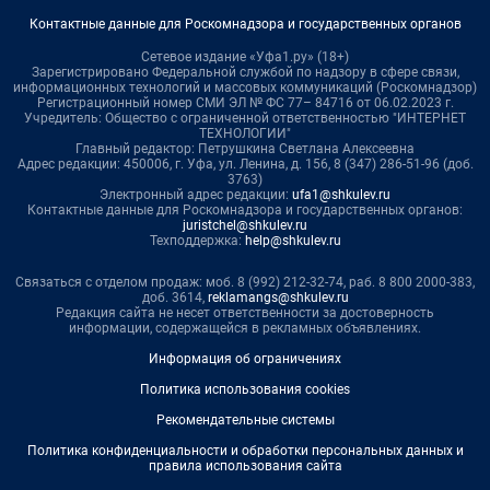
Контактные данные для Роскомнадзора и государственных органов
Сетевое издание «Уфа1.ру» (18+)
Зарегистрировано Федеральной службой по надзору в сфере связи,
информационных технологий и массовых коммуникаций (Роскомнадзор)
Регистрационный номер СМИ ЭЛ № ФС 77– 84716 от 06.02.2023 г.
Учредитель: Общество с ограниченной ответственностью "ИНТЕРНЕТ
ТЕХНОЛОГИИ"
Главный редактор: Петрушкина Светлана Алексеевна
Адрес редакции: 450006, г. Уфа, ул. Ленина, д. 156, 8 (347) 286-51-96 (доб.
3763)
Электронный адрес редакции:
ufa1@shkulev.ru
Контактные данные для Роскомнадзора и государственных органов:
juristchel@shkulev.ru
Техподдержка:
help@shkulev.ru
Связаться с отделом продаж: моб. 8 (992) 212-32-74, раб. 8 800 2000-383,
доб. 3614,
reklamangs@shkulev.ru
Редакция сайта не несет ответственности за достоверность
информации, содержащейся в рекламных объявлениях.
Информация об ограничениях
Политика использования cookies
Рекомендательные системы
Политика конфиденциальности и обработки персональных данных и
правила использования сайта