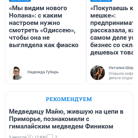
«Мы видим нового
«Покупаешь ко
Нолана»: с каким
мешке»:
настроем нужно
предпринимат
смотреть «Одиссею»,
рассказала, как
чтобы она не
самом деле ус
выглядела как фиаско
бизнес со скл
дешевых това
Наталья Шорох
Надежда Губарь
Открыла кофейн
деньги соцразв
РЕКОМЕНДУЕМ
Медведицу Майю, жившую на цепи в
Приморье, познакомили с
гималайским медведем Фиником
5 августа
17 830
7