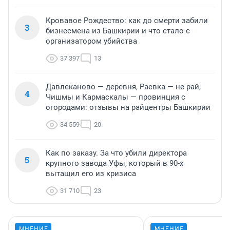
Кровавое Рождество: как до смерти забили
3
бизнесмена из Башкирии и что стало с
организатором убийства
37 397
13
Давлеканово — деревня, Раевка — не рай,
4
Чишмы и Кармаскалы — провинция с
огородами: отзывы на райцентры Башкирии
34 559
20
Как по заказу. За что убили директора
5
крупного завода Уфы, который в 90-х
вытащил его из кризиса
31 710
23
МНЕНИЕ
МНЕНИЕ