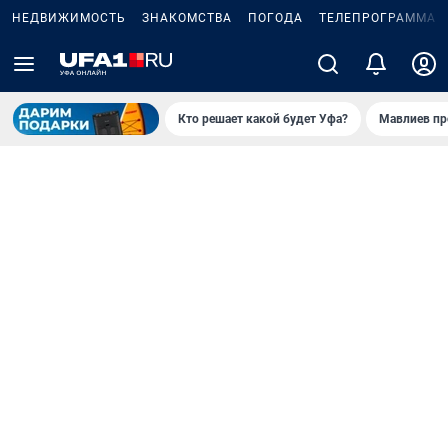
НЕДВИЖИМОСТЬ
ЗНАКОМСТВА
ПОГОДА
ТЕЛЕПРОГРАММА
Кто решает какой будет Уфа?
Мавлиев пр