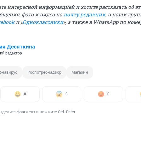
те интересной информацией и хотите рассказать об эт
бщения, фото и видео на
почту редакции
, в наши гру
cebook
и «
Одноклассники
», а также в WhatsApp по номер
ия Десяткина
ий редактор
онавирус
Роспотребнадзор
Магазин
0
0
0
ыделите фрагмент и нажмите Ctrl+Enter