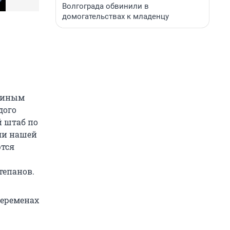
Волгограда обвинили в
домогательствах к младенцу
утиным
дого
й штаб по
ели нашей
ются
тепанов.
еременах