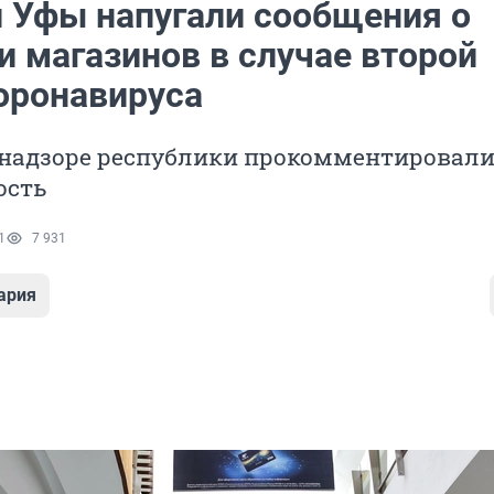
 Уфы напугали сообщения о
и магазинов в случае второй
оронавируса
бнадзоре республики прокомментировал
ость
1
7 931
ария