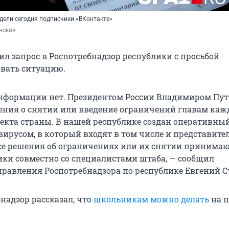
дели сегодня подписчики «ВКонтакте»
нская
ил запрос в Роспотребнадзор республики с просьбой
вать ситуацию.
информации нет. Президентом России Владимиром П
ения о снятии или введение ограничений главам каж
ъекта страны. В нашей республике создан оперативны
авирусом, в который входят в том числе и представит
се решения об ограничениях или их снятии принима
ики совместно со специалистами штаба, — сообщил
правления Роспотребнадзора по республике Евгений С
надзор рассказал, что
школьникам можно делать
на п