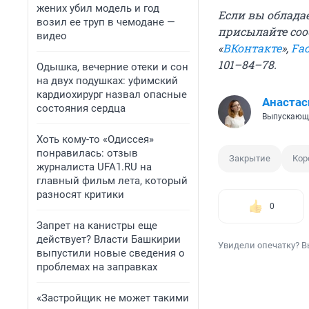
жених убил модель и год
Если вы обладае
возил ее труп в чемодане —
присылайте соо
видео
«
ВКонтакте
»,
Fa
101–84–78.
Одышка, вечерние отеки и сон
на двух подушках: уфимский
кардиохирург назвал опасные
Анастас
состояния сердца
Выпускающ
Хоть кому-то «Одиссея»
понравилась: отзыв
Закрытие
Кор
журналиста UFA1.RU на
главный фильм лета, который
разносят критики
0
Запрет на канистры еще
действует? Власти Башкирии
Увидели опечатку? В
выпустили новые сведения о
проблемах на заправках
«Застройщик не может такими