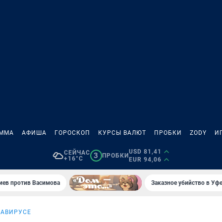
АММА
АФИША
ГОРОСКОП
КУРСЫ ВАЛЮТ
ПРОБКИ
ZODY
И
USD 81,41
СЕЙЧАС
3
ПРОБКИ
+16°C
EUR 94,06
иев против Васимова
Заказное убийство в Уфе
НАВИРУСЕ