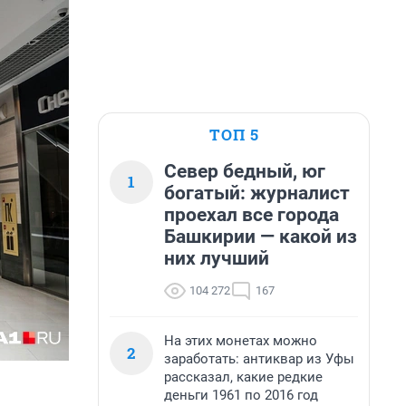
ТОП 5
Север бедный, юг
1
богатый: журналист
проехал все города
Башкирии — какой из
них лучший
104 272
167
На этих монетах можно
2
заработать: антиквар из Уфы
рассказал, какие редкие
деньги 1961 по 2016 год