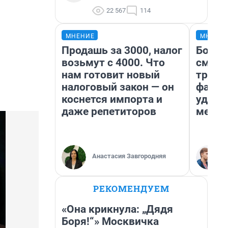
22 567
114
МНЕНИЕ
МНЕНИ
Продашь за 3000, налог
Боязн
возьмут с 4000. Что
сможе
нам готовит новый
трене
налоговый закон — он
фавор
коснется импорта и
удерж
даже репетиторов
месте
Анастасия Завгородняя
РЕКОМЕНДУЕМ
«Она крикнула: „Дядя
Боря!“» Москвичка