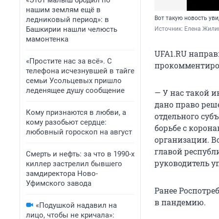
«Этот малыш бродил по
нашим землям ещё в
Вот такую новость уви
ледниковый период»: в
Башкирии нашли челюсть
Источник: 
Елена Жили
мамонтенка
UFA1.RU направ
«Простите нас за всё». С
прокомментиро
телефона исчезнувшей в тайге
семьи Усольцевых пришло
леденящее душу сообщение
— У нас такой 
дано право реш
Кому признаются в любви, а
отдельного суб
кому разобьют сердце:
борьбе с корон
любовный гороскоп на август
организации. В
главой республ
Смерть и нефть: за что в 1990-х
руководитель у
киллер застрелил бывшего
замдиректора Ново-
Уфимского завода
Ранее Роспотреб
в пандемию.
«Подушкой надавил на
лицо, чтобы не кричала»: