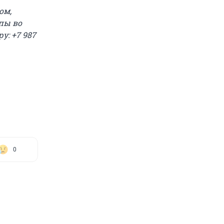
ом,
ппы во
у: +7 987
0