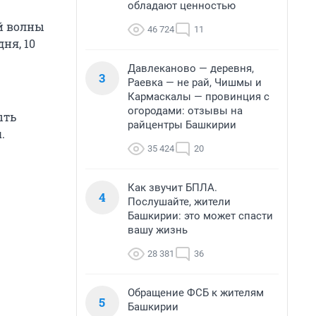
обладают ценностью
ой волны
46 724
11
ня, 10
Давлеканово — деревня,
3
Раевка — не рай, Чишмы и
Кармаскалы — провинция с
огородами: отзывы на
ыть
райцентры Башкирии
.
35 424
20
Как звучит БПЛА.
4
Послушайте, жители
Башкирии: это может спасти
вашу жизнь
28 381
36
Обращение ФСБ к жителям
5
Башкирии