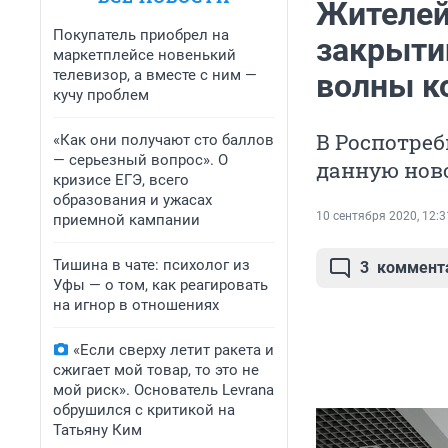
Жителей
Покупатель приобрел на
закрыти
маркетплейсе новенький
телевизор, а вместе с ним —
волны к
кучу проблем
В Роспотре
«Как они получают сто баллов
— серьезный вопрос». О
данную нов
кризисе ЕГЭ, всего
образования и ужасах
10 сентября 2020, 12:3
приемной кампании
Тишина в чате: психолог из
3
коммент
Уфы — о том, как реагировать
на игнор в отношениях
«Если сверху летит ракета и
сжигает мой товар, то это не
мой риск». Основатель Levrana
обрушился с критикой на
Татьяну Ким