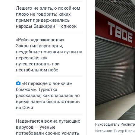
Лешего не злить, о покойном
плохо не говорить: каких
примет придерживались
народы Башкирии — список
«Рейс задерживается».
Закрытые аэропорты,
неудобные ночевки и сутки на
пересадку: как
путешествовать при
нестабильном небе
«В переходе с вонючим
бомжом». Туристка
рассказала, как спасалась во
время налета беспилотников
на Сочи
Надвигается волна пугающих
Руководитель Роспот
вирусов — ученые
Источник: 
Тимур Шари
потребовали срочно усилить