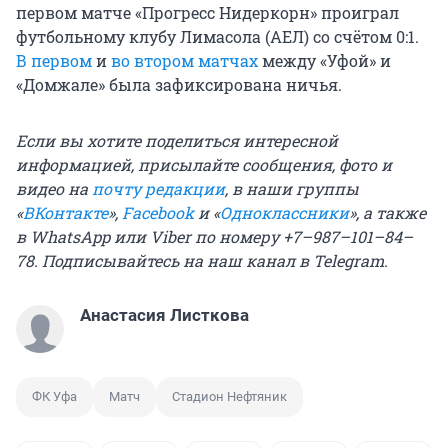
первом матче «Прогресс Нидеркорн» проиграл
футбольному клубу Лимасола (АЕЛ) со счётом 0:1.
В первом
и
во втором матчах
между «Уфой» и
«Домжале» была зафиксирована ничья.
Если вы хотите поделиться интересной
информацией, присылайте сообщения, фото и
видео на
почту редакции
, в наши группы
«
ВКонтакте
»,
Facebook
и «
Одноклассники
», а также
в WhatsApp или Viber по номеру +7–987–101–84–
78. Подписывайтесь на
наш канал в Telegram
.
Анастасия Листкова
ФК Уфа
Матч
Стадион Нефтяник