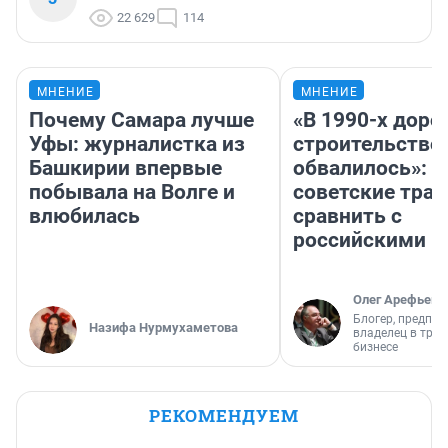
22 629
114
МНЕНИЕ
МНЕНИЕ
Почему Самара лучше
«В 1990-х дор
Уфы: журналистка из
строительство
Башкирии впервые
обвалилось»: 
побывала на Волге и
советские трас
влюбилась
сравнить с
российскими
Олег Арефьев
Блогер, предпри
Назифа Нурмухаметова
владелец в тра
бизнесе
РЕКОМЕНДУЕМ