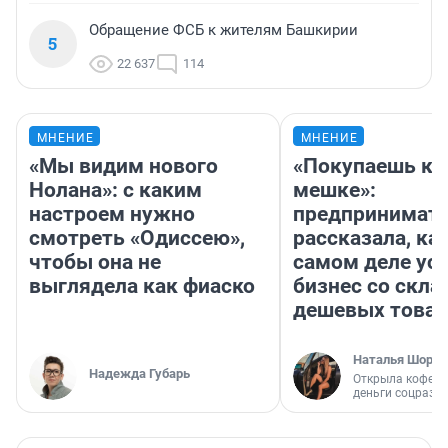
Обращение ФСБ к жителям Башкирии
5
22 637
114
МНЕНИЕ
МНЕНИЕ
«Мы видим нового
«Покупаешь ко
Нолана»: с каким
мешке»:
настроем нужно
предпринимат
смотреть «Одиссею»,
рассказала, как
чтобы она не
самом деле ус
выглядела как фиаско
бизнес со скл
дешевых това
Наталья Шорох
Надежда Губарь
Открыла кофейн
деньги соцразв