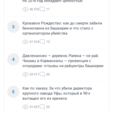
по 2016 год обладают ценностью
46 570
11
Кровавое Рождество: как до смерти забили
3
бизнесмена из Башкирии и что стало с
организатором убийства
37 318
13
Давлеканово — деревня, Раевка — не рай,
4
Чишмы и Кармаскалы — провинция с
огородами: отзывы на райцентры Башкирии
33 311
20
Как по заказу. За что убили директора
5
крупного завода Уфы, который в 90-х
вытащил его из кризиса
31 637
23