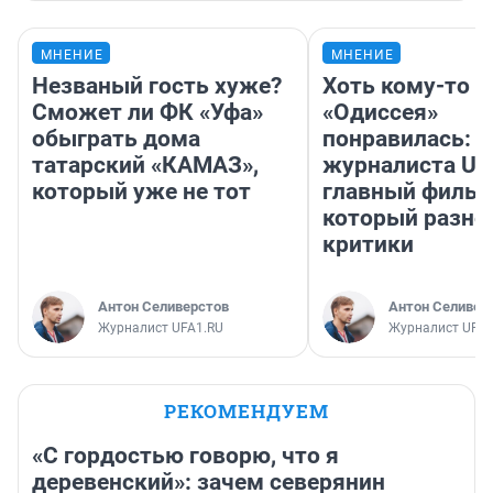
МНЕНИЕ
МНЕНИЕ
Незваный гость хуже?
Хоть кому-то
Сможет ли ФК «Уфа»
«Одиссея»
обыграть дома
понравилась: 
татарский «КАМАЗ»,
журналиста UF
который уже не тот
главный фильм
который разно
критики
Антон Селиверстов
Антон Селивер
Журналист UFA1.RU
Журналист UFA1
РЕКОМЕНДУЕМ
«С гордостью говорю, что я
деревенский»: зачем северянин