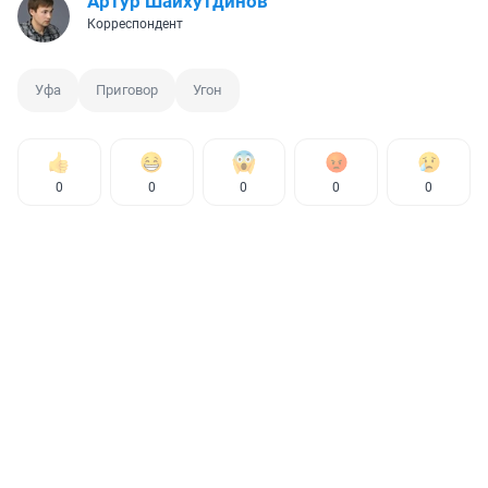
Артур Шайхутдинов
Корреспондент
Уфа
Приговор
Угон
0
0
0
0
0