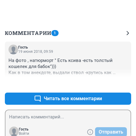
КОММЕНТАРИИ
1
Гость
19 июня 2018, 09:59
На фото , натюрморт " Есть ксива -есть толстый 
кошелек для бабок")))

Как в том анекдоте, выдали ствол -крутись как 
хочешь.
+0
–0
Читать все комментарии
Гость
Отправить
Войти