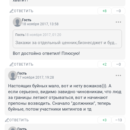
хватит?
+8
–0
ОТВЕТИТЬ
Гость
18 ноября 2017, 13:58
Гость
18 ноября 2017, 01:20
Закажи за отдельный ценник,бизнесджет и будет те счастье!)))))Кинешь "котлету$" мужикам в кабину и записку с желанием;"хочу вокруг Эйфелевой Башни" полёт))))Только боюсь "котлеты" у тя не хватит?
Вот достойно ответил! Плюсую!
+2
–0
ОТВЕТИТЬ
Гость
17 ноября 2017, 19:28
Настоящих буйных мало, вот и нету вожаков))). А 
если серьезно, видимо завидно чиновникам, что люд 
за границы летают отрываться, вот и начинают 
препоны возводить. Сначало "должники", теперь 
буйные, потом участники митингов и тд
+3
–13
ОТВЕТИТЬ
Гость