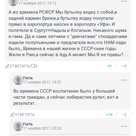
17 ноября 2017, 19:12
А во времена РСФСР Мы бутылку водку с собой,в 
задней карман брюки,а бутылку водку покупали 
прямо в аэропорту,в киоске в аэропорту <Уфа>.И 
полетели в Сургут+Надым и Когалым. Никакого шума 
и гама. Да и сами летчики с "девчатами" стюардесами 
ходили полупьяными и предлагали все,что НАМ надо 
было,,.Времена в нашей жизни в СССР-ские годы. 
Жили в Раю,а сейчас в Аду.А может Мы-Я не правы?.
+9
–9
ОТВЕТИТЬ
9
Гость
17 ноября 2017, 19:57
Во времена СССР воспитание было у большей 
части граждан, а сейчас либерастия рулит, вот и 
результат.
+16
–2
ОТВЕТИТЬ
Гость
17 ноября 2017, 20:53