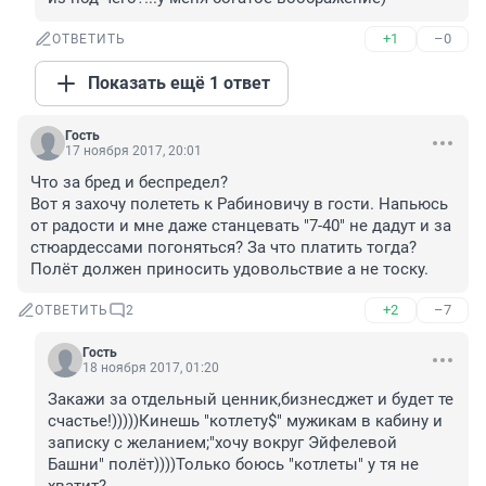
+1
–0
ОТВЕТИТЬ
Показать ещё 1 ответ
Гость
17 ноября 2017, 20:01
Что за бред и беспредел? 

Вот я захочу полететь к Рабиновичу в гости. Напьюсь 
от радости и мне даже станцевать "7-40" не дадут и за 
стюардессами погоняться? За что платить тогда? 
Полёт должен приносить удовольствие а не тоску.
+2
–7
ОТВЕТИТЬ
2
Гость
18 ноября 2017, 01:20
Закажи за отдельный ценник,бизнесджет и будет те 
счастье!)))))Кинешь "котлету$" мужикам в кабину и 
записку с желанием;"хочу вокруг Эйфелевой 
Башни" полёт))))Только боюсь "котлеты" у тя не 