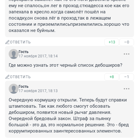
ему не спалось,он лег в проход.стюадесса кое как его 
запехала в кресло.когда самолёт пошёл на 
посадку,он снова лёг в проход,так в лежащем 
состоянии и приземлилисьприземлились.хорошо что 
оказался не буйным.
+13
–0
ОТВЕТИТЬ
Гость
17 ноября 2017, 18:14
Где можно узнать этот черный список дебоширов?
+8
–1
ОТВЕТИТЬ
Гость
17 ноября 2017, 18:13
Очередную кормушку открыли. Теперь будут справки 
штамповать. Так как любого смогут обозвать 
дебоширом, появится новый рычаг давления. 
Очередной бредовый закон. Штраф за пьянку 
большой - это да, это нормальное решение. Это - бред 
коррумпированных заинтересованных элементов.