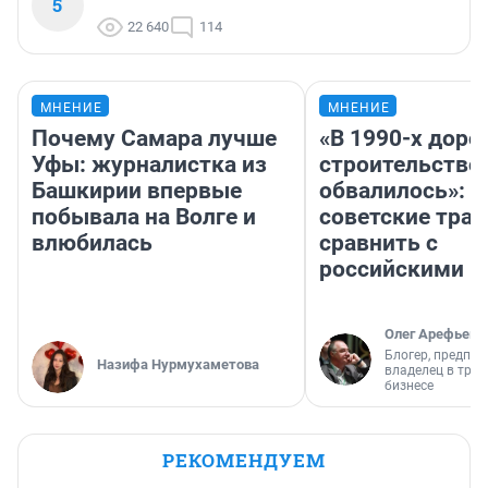
5
22 640
114
МНЕНИЕ
МНЕНИЕ
Почему Самара лучше
«В 1990-х дор
Уфы: журналистка из
строительство
Башкирии впервые
обвалилось»: 
побывала на Волге и
советские трас
влюбилась
сравнить с
российскими
Олег Арефьев
Блогер, предпри
Назифа Нурмухаметова
владелец в тра
бизнесе
РЕКОМЕНДУЕМ