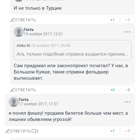
И не только в Турции
+1
–1
ОТВЕТИТЬ
Гость
19 ноября 2017, 12:01
Aleks M.
18 ноября 2017, 00:48
Ага, только подобная справка выдается принимающей стороной и цена её будет сопоставима со стоимостью самого перелета (а то и выше).
Сам придумал или законопроект почитал? У нас, в 
Большом Куяше, такие справки фельдшер 
выписывает.
+0
–0
ОТВЕТИТЬ
Гость
17 ноября 2017, 17:37
я понял фишку! продаем билетов больше чем мест, а 
лишних обьявляем угрозой!
+7
–7
ОТВЕТИТЬ
3