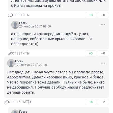
А теперь Мы сами будем летать на своих двоих.Или 
с Китая возьмем,на прокат.
+0
–0
ОТВЕТИТЬ
Гость
20 ноября 2017, 08:59
а праведники как передвигаются? а.. у них, 
наверное, собственные крылья выросли...от 
праведности)))
+0
–0
ОТВЕТИТЬ
Гость
17 ноября 2017, 20:18
Лет двадцать назад часто летала в Европу по работе. 
Аэрофлотом. Давали хорошее вино, красное и белое. 
Что-то покрепче тоже давали. Пьяных не было, никто 
не дебоширил. Получив свободу, народ предпочитает 
деградировать.
+8
–2
ОТВЕТИТЬ
4
Гость