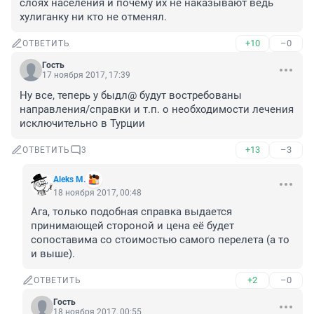
слоях населения и почему их не наказывают ведь 
хулиганку ни кто не отменял.
+10
–0
ОТВЕТИТЬ
Гость
17 ноября 2017, 17:39
Ну все, теперь у быдл@ будут востребованы 
направления/справки и т.п. о необходимости лечения 
исключительно в Турции
+13
–3
ОТВЕТИТЬ
3
Aleks M.
18 ноября 2017, 00:48
Ага, только подобная справка выдается 
принимающей стороной и цена её будет 
сопоставима со стоимостью самого перелета (а то 
и выше).
+2
–0
ОТВЕТИТЬ
Гость
18 ноября 2017, 00:55