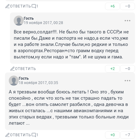
+6
–0
ОТВЕТИТЬ
1
Гость
19 ноября 2017, 00:28
Все верно,солдат!!!. Не было бы такого в СССР,и не 
писали бы.Даже и паспорта не надо,а если что,уже 
и на работе знали.Случае были,но редкие и только 
в аэропортах.Ресторан+сто грамм водку перед 
вылетом,ну если надо и "там". И не шума и гама.
+2
–0
ОТВЕТИТЬ
Гость
18 ноября 2017, 03:35
А я трезвым вообще боюсь летать ! Оно это , бухим 
спокойно , если что хоть не так страшно падать то 
будет ...вон опять самолет разбился , одна девочка в 
живых осталась ...с нашими авиакомпаниями и на 
этих старых ведрах , трезвыми только больные люди 
летают ...
+0
–7
ОТВЕТИТЬ
1