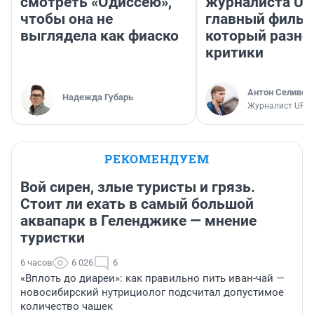
смотреть «Одиссею»,
журналиста UF
чтобы она не
главный фильм
выглядела как фиаско
который разно
критики
Антон Селивер
Надежда Губарь
Журналист UFA1
РЕКОМЕНДУЕМ
Вой сирен, злые туристы и грязь.
Стоит ли ехать в самый большой
аквапарк в Геленджике — мнение
туристки
6 часов
6 026
6
«Вплоть до диареи»: как правильно пить иван-чай —
новосибирский нутрициолог подсчитал допустимое
количество чашек