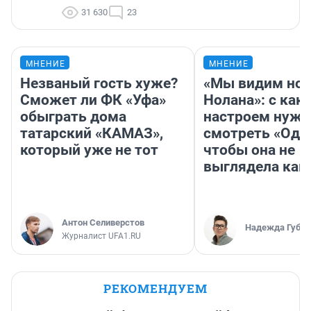
31 630
23
МНЕНИЕ
МНЕНИЕ
Незваный гость хуже?
«Мы видим нов
Сможет ли ФК «Уфа»
Нолана»: с как
обыграть дома
настроем нужн
татарский «КАМАЗ»,
смотреть «Оди
который уже не тот
чтобы она не
выглядела как
Антон Селиверстов
Надежда Губар
Журналист UFA1.RU
РЕКОМЕНДУЕМ