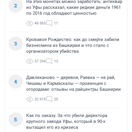
На этих монетах можно заработать: антиквар
2
из Уфы рассказал, какие редкие деньги 1961
по 2016 год обладают ценностью
46 563
11
Кровавое Рождество: как до смерти забили
3
бизнесмена из Башкирии и что стало с
организатором убийства
37 294
13
Давлеканово — деревня, Раевка — не рай,
4
Чишмы и Кармаскалы — провинция с
огородами: отзывы на райцентры Башкирии
32 919
20
Как по заказу. За что убили директора
5
крупного завода Уфы, который в 90-х
вытащил его из кризиса