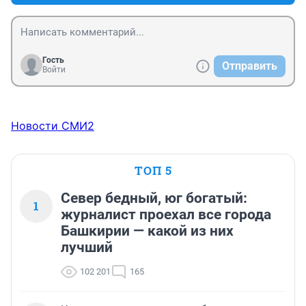
оценки ставят хорошие отличники да ударники 
Разберитесь пожалуйста товарищи ЧИНОВНИКИ
Гость
Отправить
Войти
Новости СМИ2
ТОП 5
Север бедный, юг богатый:
1
журналист проехал все города
Башкирии — какой из них
лучший
102 201
165