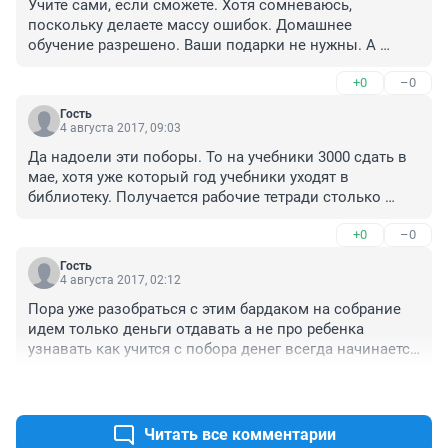
Учите сами, если сможете. Хотя сомневаюсь, 
поскольку делаете массу ошибок. Домашнее 
обучение разрешено. Ваши подарки не нужны. А 
деньги добровольно сдаете по решению 
+0
–0
родительского собрания. Детей нарожаете и ждете, 
чтобы их кто-то обмывал, одевал, штаны менял...А 
Гость
затем обучал за мизерную ставку. А вы будете, 
4 августа 2017, 09:03
видимо, деньги копить. За рубежом еще не такие 
Да надоели эти поборы. То на учебники 3000 сдать в 
средства вкладывают родители, тоже все платно.
мае, хотя уже который год учебники уходят в 
библиотеку. Получается рабочие тетради столько 
стоят. на ремонт школы тоже сдаем деньги, да еще 
+0
–0
под роспись. То стены в коридоре покрасить, то 
светильники в классе сменить, парты и то, на свои 
Гость
покупали. Нас еще упрекают в том, что прошлый 
4 августа 2017, 02:12
класс в кабинет шкаф купил, а не вы. За охрану, за 
Пора уже разобраться с этим бардаком на собрание 
уборку, за ритмику(на кой она вообще нужна) тоже 
идем только деньги отдавать а не про ребенка 
платить. За четверть сдаем по 2000, итого за учебный 
узнавать как учится с побора денег всегда начинается 
год 8000+3000 на учебники. Итого 11000 Не считая 
с начала учебного года и до конца куда деньги уходят 
сборы на новый год и подарки учителям.
+0
–0
не известно чьи карманы набиваем незнаю А если не 
отдашь на ребенка по другому смотрят учителя А кто 
цветы и подарки тоскают у них дети хорошие и 
Читать все комментарии