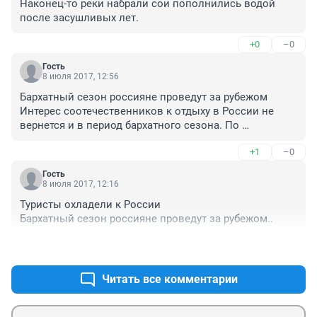
Наконец-то реки набрали сои пополнились водой 
после засушливых лет.
+0
–0
Гость
8 июля 2017, 12:56
Бархатный сезон россияне проведут за рубежом

Интерес соотечественников к отдыху в России не 
вернется и в период бархатного сезона. По 
предварительным итогам продаж, популярность 
+1
–0
российских курортов снизилась более чем в три раза. 
Вслед за организованными туристами отдавать 
Гость
предпочтение поездкам за границу начали и 
8 июля 2017, 12:16
самостоятельные путешественники.
Туристы охладели к России

Бархатный сезон россияне проведут за рубежом..
+1
–0
Читать все комментарии