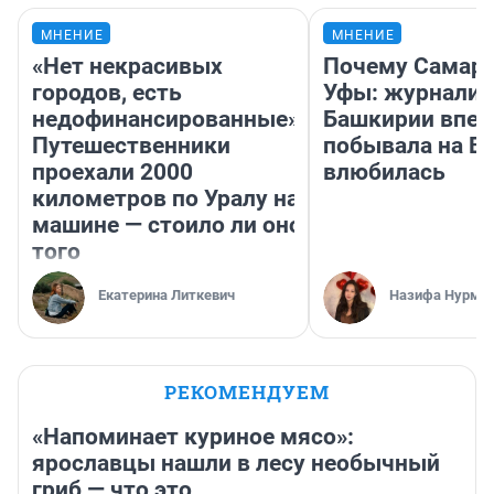
МНЕНИЕ
МНЕНИЕ
«Нет некрасивых
Почему Самара
городов, есть
Уфы: журналис
недофинансированные».
Башкирии впе
Путешественники
побывала на Во
проехали 2000
влюбилась
километров по Уралу на
машине — стоило ли оно
того
Екатерина Литкевич
Назифа Нурму
РЕКОМЕНДУЕМ
«Напоминает куриное мясо»:
ярославцы нашли в лесу необычный
гриб — что это