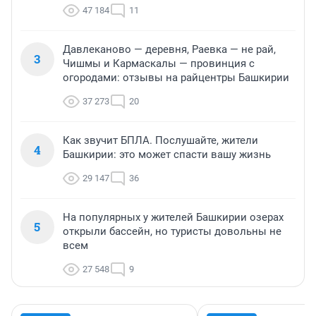
47 184
11
Давлеканово — деревня, Раевка — не рай,
3
Чишмы и Кармаскалы — провинция с
огородами: отзывы на райцентры Башкирии
37 273
20
Как звучит БПЛА. Послушайте, жители
4
Башкирии: это может спасти вашу жизнь
29 147
36
На популярных у жителей Башкирии озерах
5
открыли бассейн, но туристы довольны не
всем
27 548
9