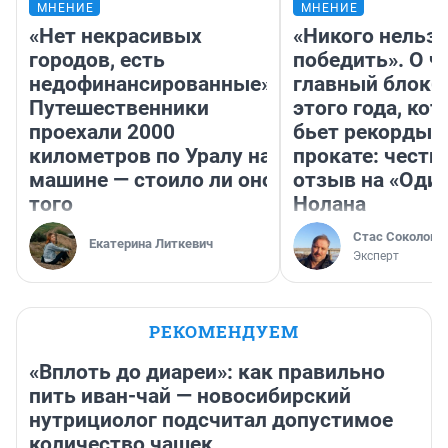
МНЕНИЕ
МНЕНИЕ
«Нет некрасивых
«Никого нельз
городов, есть
победить». О ч
недофинансированные».
главный блокб
Путешественники
этого года, ко
проехали 2000
бьет рекорды 
километров по Уралу на
прокате: честн
машине — стоило ли оно
отзыв на «Оди
того
Нолана
Стас Соколов
Екатерина Литкевич
Эксперт
РЕКОМЕНДУЕМ
«Вплоть до диареи»: как правильно
пить иван-чай — новосибирский
нутрициолог подсчитал допустимое
количество чашек