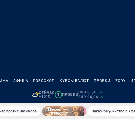
АММА
АФИША
ГОРОСКОП
КУРСЫ ВАЛЮТ
ПРОБКИ
ZODY
И
USD 81,41
СЕЙЧАС
1
ПРОБКИ
+15°C
EUR 94,06
иев против Васимова
Заказное убийство в Уфе