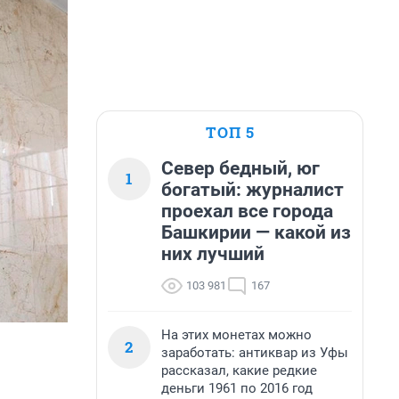
ТОП 5
Север бедный, юг
1
богатый: журналист
проехал все города
Башкирии — какой из
них лучший
103 981
167
На этих монетах можно
2
заработать: антиквар из Уфы
рассказал, какие редкие
деньги 1961 по 2016 год