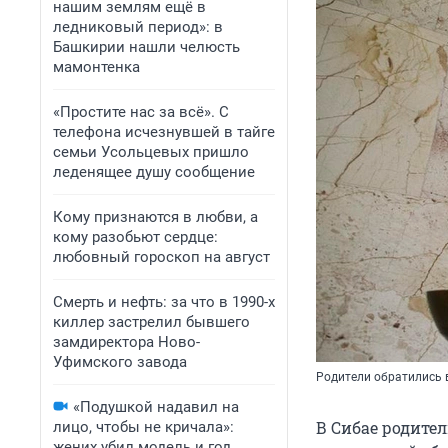
нашим землям ещё в
ледниковый период»: в
Башкирии нашли челюсть
мамонтенка
«Простите нас за всё». С
телефона исчезнувшей в тайге
семьи Усольцевых пришло
леденящее душу сообщение
Кому признаются в любви, а
кому разобьют сердце:
любовный гороскоп на август
Смерть и нефть: за что в 1990-х
киллер застрелил бывшего
замдиректора Ново-
Уфимского завода
Родители обратились 
«Подушкой надавил на
В Сибае родите
лицо, чтобы не кричала»:
жених убил модель и год