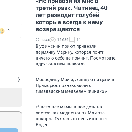
«Не привози их мне в
третий раз». Читинец 40
лет разводит голубей,
которые всегда к нему
возвращаются
0
22 часа
15 636
11
В уфимский приют привезли
пермячку Марину, которая почти
ничего о себе не помнит. Посмотрите,
вдруг она вам знакома
Медведицу Майю, жившую на цепи в
Приморье, познакомили с
гималайским медведем Фиником
«Чисто все мамы и все дети на
свете»: как медвежонок Момота
покорил буквально весь интернет.
Видео