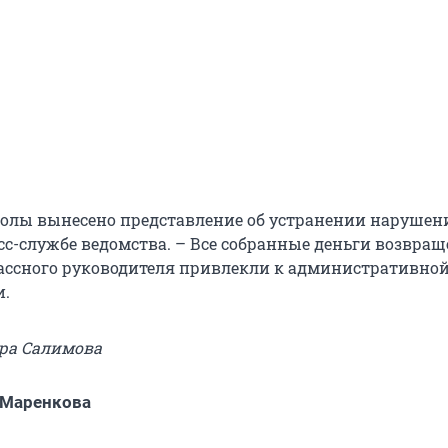
олы вынесено представление об устранении нарушени
сс-службе ведомства. – Все собранные деньги возвра
лассного руководителя привлекли к административно
и.
ура Салимова
 Маренкова