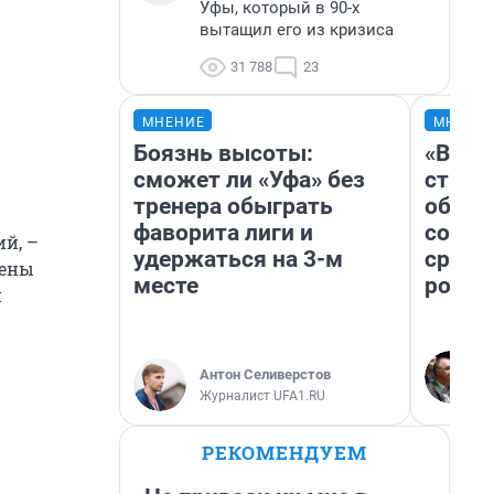
Уфы, который в 90-х
вытащил его из кризиса
31 788
23
МНЕНИЕ
МНЕНИ
Боязнь высоты:
«В 19
сможет ли «Уфа» без
строи
тренера обыграть
обвал
фаворита лиги и
совет
й, –
удержаться на 3-м
сравн
щены
месте
росси
й
Антон Селиверстов
Журналист UFA1.RU
РЕКОМЕНДУЕМ