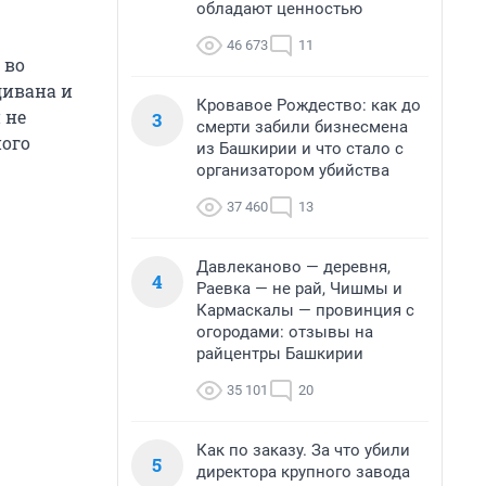
обладают ценностью
46 673
11
 во
дивана и
Кровавое Рождество: как до
 не
3
смерти забили бизнесмена
ного
из Башкирии и что стало с
организатором убийства
37 460
13
Давлеканово — деревня,
4
Раевка — не рай, Чишмы и
Кармаскалы — провинция с
огородами: отзывы на
райцентры Башкирии
35 101
20
Как по заказу. За что убили
5
директора крупного завода