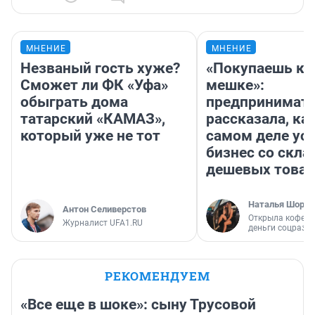
МНЕНИЕ
МНЕНИЕ
Незваный гость хуже?
«Покупаешь ко
Сможет ли ФК «Уфа»
мешке»:
обыграть дома
предпринимат
татарский «КАМАЗ»,
рассказала, как
который уже не тот
самом деле ус
бизнес со скл
дешевых това
Наталья Шорох
Антон Селиверстов
Открыла кофейн
Журналист UFA1.RU
деньги соцразв
РЕКОМЕНДУЕМ
«Все еще в шоке»: сыну Трусовой