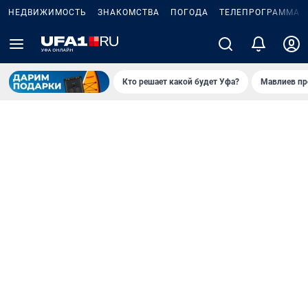
НЕДВИЖИМОСТЬ
ЗНАКОМСТВА
ПОГОДА
ТЕЛЕПРОГРАММА
Кто решает какой будет Уфа?
Мавлиев пр