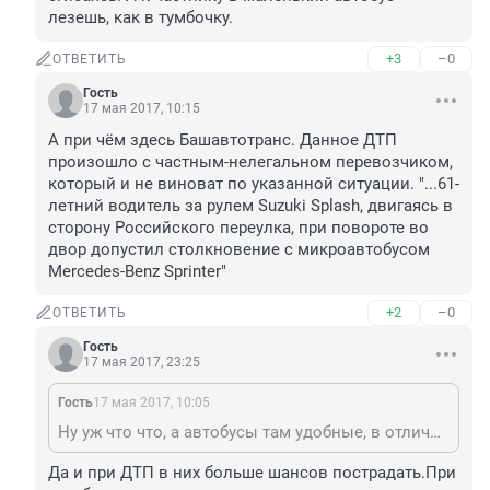
лезешь, как в тумбочку.
+3
–0
ОТВЕТИТЬ
Гость
17 мая 2017, 10:15
А при чём здесь Башавтотранс. Данное ДТП 
произошло с частным-нелегальном перевозчиком, 
который и не виноват по указанной ситуации. "...61-
летний водитель за рулем Suzuki Splash, двигаясь в 
сторону Российского переулка, при повороте во 
двор допустил столкновение с микроавтобусом 
Mercedes-Benz Sprinter"
+2
–0
ОТВЕТИТЬ
Гость
17 мая 2017, 23:25
Гость
17 мая 2017, 10:05
Ну уж что что, а автобусы там удобные, в отличие от частников. Хоть войти и выйти можно не сгибаясь! А к частнику в маленький автобус лезешь, как в тумбочку.
Да и при ДТП в них больше шансов пострадать.При 