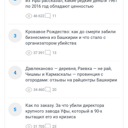
из Уфы рассказал, какие редкие деньги 1961
по 2016 год обладают ценностью
46 622
11
Кровавое Рождество: как до смерти забили
3
бизнесмена из Башкирии и что стало с
организатором убийства
37 391
13
Давлеканово — деревня, Раевка — не рай,
4
Чишмы и Кармаскалы — провинция с
огородами: отзывы на райцентры Башкирии
34 460
20
Как по заказу. За что убили директора
5
крупного завода Уфы, который в 90-х
вытащил его из кризиса
31 705
23