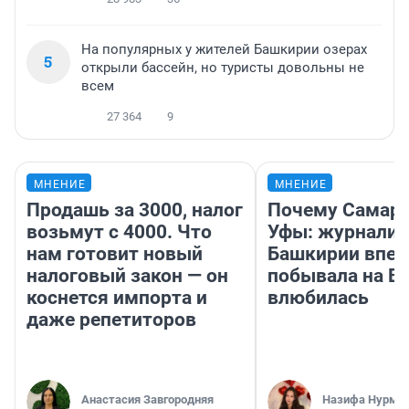
На популярных у жителей Башкирии озерах
5
открыли бассейн, но туристы довольны не
всем
27 364
9
МНЕНИЕ
МНЕНИЕ
Продашь за 3000, налог
Почему Самара
возьмут с 4000. Что
Уфы: журналис
нам готовит новый
Башкирии впе
налоговый закон — он
побывала на Во
коснется импорта и
влюбилась
даже репетиторов
Анастасия Завгородняя
Назифа Нурму