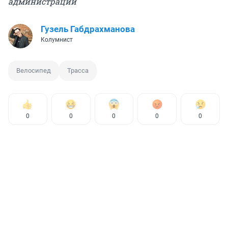
администрации
Гузель Габдрахманова
Колумнист
Велосипед
Трасса
0
0
0
0
0