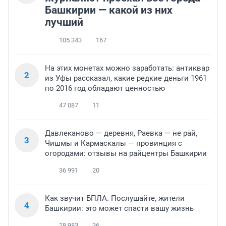
Башкирии — какой из них
лучший
105 343
167
На этих монетах можно заработать: антиквар
2
из Уфы рассказал, какие редкие деньги 1961
по 2016 год обладают ценностью
47 087
11
Давлеканово — деревня, Раевка — не рай,
3
Чишмы и Кармаскалы — провинция с
огородами: отзывы на райцентры Башкирии
36 991
20
Как звучит БПЛА. Послушайте, жители
4
Башкирии: это может спасти вашу жизнь
28 983
36